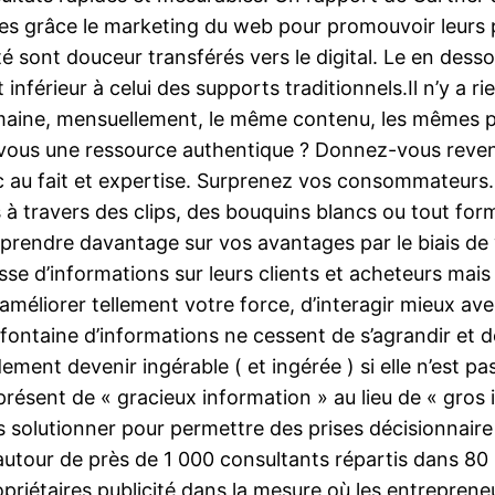
es grâce le marketing du web pour promouvoir leurs pr
ité sont douceur transférés vers le digital. Le en de
inférieur à celui des supports traditionnels.Il n’y a 
maine, mensuellement, le même contenu, les mêmes p
vous une ressource authentique ? Donnez-vous revenir
c au fait et expertise. Surprenez vos consommateurs.
s à travers des clips, des bouquins blancs ou tout for
apprendre davantage sur vos avantages par le biais de
 d’informations sur leurs clients et acheteurs mais e
’améliorer tellement votre force, d’interagir mieux av
s fontaine d’informations ne cessent de s’agrandir et d
ement devenir ingérable ( et ingérée ) si elle n’est pa
à présent de « gracieux information » au lieu de « gros
es solutionner pour permettre des prises décisionnair
utour de près de 1 000 consultants répartis dans 80 
riétaires publicité dans la mesure où les entreprene