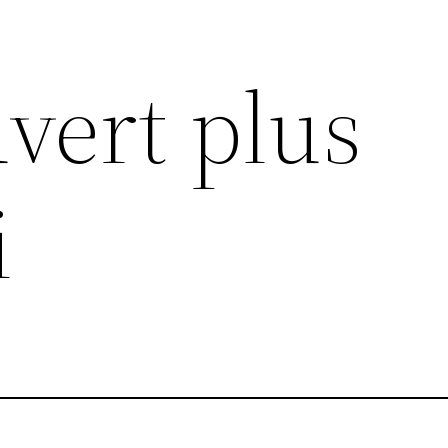
uvert plus
i