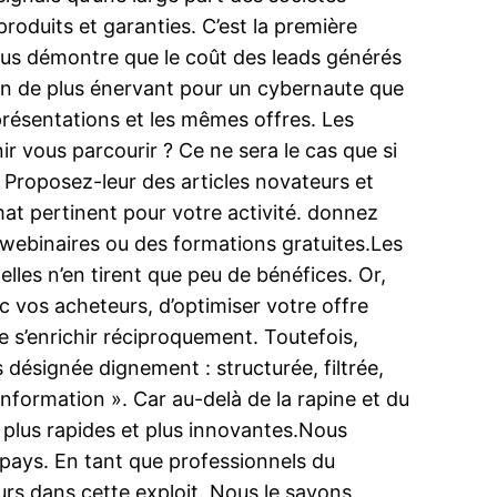
oduits et garanties. C’est la première
ssous démontre que le coût des leads générés
rien de plus énervant pour un cybernaute que
résentations et les mêmes offres. Les
 vous parcourir ? Ce ne sera le cas que si
 Proposez-leur des articles novateurs et
mat pertinent pour votre activité. donnez
 webinaires ou des formations gratuites.Les
lles n’en tirent que peu de bénéfices. Or,
ec vos acheteurs, d’optimiser votre offre
e s’enrichir réciproquement. Toutefois,
s désignée dignement : structurée, filtrée,
 information ». Car au-delà de la rapine et du
e plus rapides et plus innovantes.Nous
pays. En tant que professionnels du
urs dans cette exploit. Nous le savons,