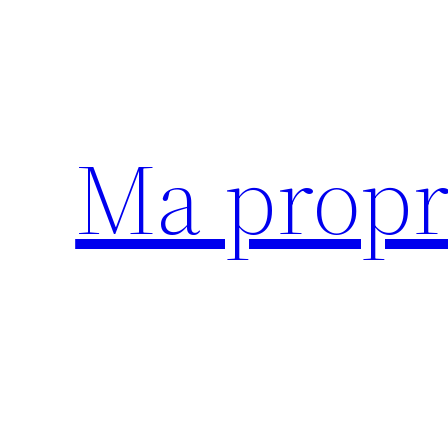
Aller
au
contenu
Ma propr