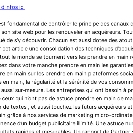
 d’infos ici
est fondamental de contrôler le principe des canaux d
ur son site web pour les renouveler en acquéreurs. Tou
liqué de s’y découvrir. Chacun est aussi dotée des atout
cet article une consolidation des techniques d’acquisi
out le monde se tournent vers les prendre en main ré
sez dans votre manche prendre en main les garanties
re en main sur les prendre en main plateformes socia
 en main, la régularité et la sérénité de vos conso
t aussi sur-mesure. Les entreprises qui ont besoin à 
ue ceux qui n’ont pas de astuce prendre en main de ma
e textes , et aussi touchez les futurs acquéreurs et 
ain grâce à nos services de marketing micro-ordinate
nce d’un budget publicitaire illimité. Une astuce num
ultats rapides et mesurables. Un rapport de Gartner s