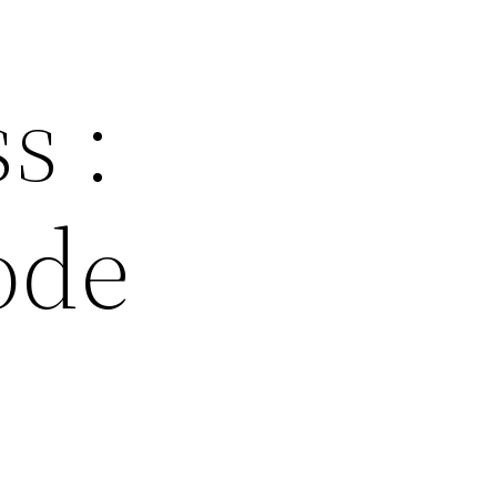
s :
ode