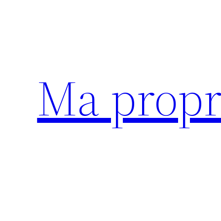
Aller
au
contenu
Ma propr