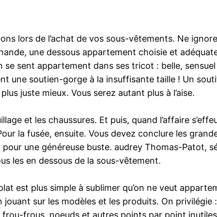
bons lors de l’achat de vos sous-vêtements. Ne ignore
chande, une dessous appartement choisie et adéquate
n se sent appartement dans ses tricot : belle, sensuel e
une soutien-gorge à la insuffisante taille ! Un souti
lus juste mieux. Vous serez autant plus à l’aise.
age et les chaussures. Et puis, quand l’affaire s’effeuil
 Pour la fusée, ensuite. Vous devez conclure les gran
fait pour une généreuse buste. audrey Thomas-Patot, s
tous les en dessous de la sous-vêtement.
lat est plus simple à sublimer qu’on ne veut apparteme
ouant sur les modèles et les produits. On privilégie : 
ou-frous, noeuds et autres points par point inutiles 