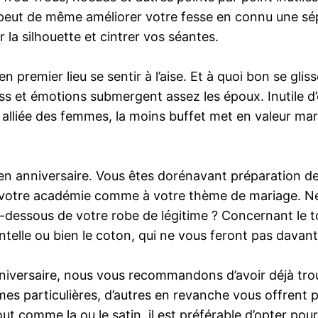
 peut de même améliorer votre fesse en connu une sép
 la silhouette et cintrer vos séantes.
n premier lieu se sentir à l’aise. Et à quoi bon se gli
ess et émotions submergent assez les époux. Inutile d
 alliée des femmes, la moins buffet met en valeur marc
en anniversaire. Vous êtes dorénavant préparation de
à votre académie comme à votre thème de mariage. Néa
-dessous de votre robe de légitime ? Concernant le t
ntelle ou bien le coton, qui ne vous feront pas davan
niversaire, nous vous recommandons d’avoir déjà trou
s particulières, d’autres en revanche vous offrent pl
ut comme la ou le satin, il est préférable d’opter pou