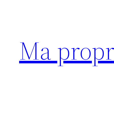
Aller
au
contenu
Ma propr