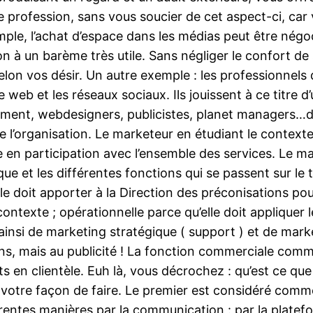
profession, sans vous soucier de cet aspect-ci, car 
mple, l’achat d’espace dans les médias peut être négoc
n à un barème très utile. Sans négliger le confort de 
lon vos désir. Un autre exemple : les professionnels
le web et les réseaux sociaux. Ils jouissent à ce titre
ement, webdesigners, publicistes, planet managers…da
e l’organisation. Le marketeur en étudiant le contexte 
en participation avec l’ensemble des services. Le ma
tique et les différentes fonctions qui se passent sur le
e doit apporter à la Direction des préconisations pour
contexte ; opérationnelle parce qu’elle doit appliquer
te ainsi de marketing stratégique ( support ) et de mark
, mais au publicité ! La fonction commerciale commen
 en clientèle. Euh là, vous décrochez : qu’est ce que 
t votre façon de faire. Le premier est considéré comme 
érentes manières par la communication : par la platef