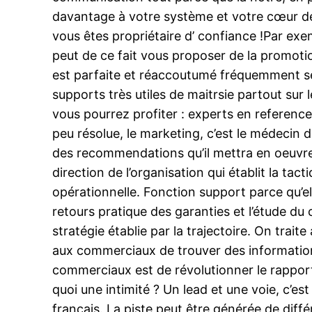
davantage à votre système et votre cœur de 
vous êtes propriétaire d’ confiance !Par exe
peut de ce fait vous proposer de la promotio
est parfaite et réaccoutumé fréquemment se
supports très utiles de maitrsie partout sur 
vous pourrez profiter : experts en referenc
peu résolue, le marketing, c’est le médecin d
des recommendations qu’il mettra en oeuvre 
direction de l’organisation qui établit la tac
opérationnelle. Fonction support parce qu’ell
retours pratique des garanties et l’étude du 
stratégie établie par la trajectoire. On trai
aux commerciaux de trouver des informations
commerciaux est de révolutionner le rapports
quoi une intimité ? Un lead et une voie, c’es
français. La piste peut être générée de diff