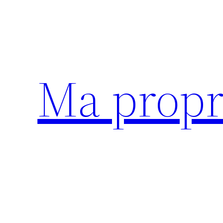
Aller
au
contenu
Ma propr