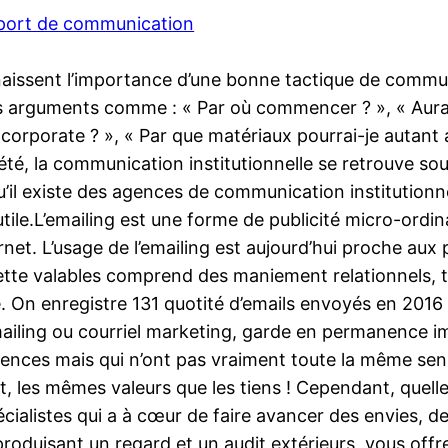
port de communication
issent l’importance d’une bonne tactique de communic
s arguments comme : « Par où commencer ? », « Aurai-
orporate ? », « Par que matériaux pourrai-je autan
ciété, la communication institutionnelle se retrouve s
qu’il existe des agences de communication institution
ile.L’emailing est une forme de publicité micro-ordina
ternet. L’usage de l’emailing est aujourd’hui proche aux
tte valables comprend des maniement relationnels, tra
On enregistre 131 quotité d’emails envoyés en 2016 p
ailing ou courriel marketing, garde en permanence im
ences mais qui n’ont pas vraiment toute la même sensi
t, les mêmes valeurs que les tiens ! Cependant, quelle
ialistes qui a à cœur de faire avancer des envies, de
oduisant un regard et un audit extérieurs, vous offre 