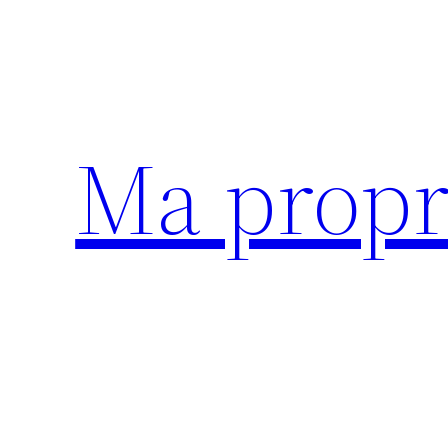
Aller
au
contenu
Ma propr