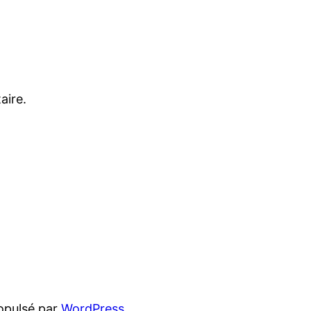
aire.
opulsé par
WordPress