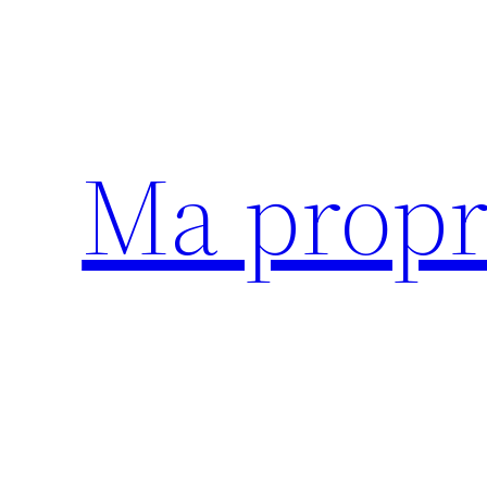
Aller
au
contenu
Ma propr