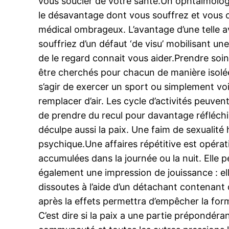
vous soucier de votre santé.Un ophtalmologist
le désavantage dont vous souffrez et vous o
médical ombrageux. L’avantage d’une telle av
souffriez d’un défaut ‘de visu’ mobilisant une
de le regard connait vous aider.Prendre soi
être cherchés pour chacun de manière isolée.
s’agir de exercer un sport ou simplement voir
remplacer d’air. Les cycle d’activités peuv
de prendre du recul pour davantage réfléchir 
déculpe aussi la paix. Une faim de sexualité 
psychique.Une affaires répétitive est opérat
accumulées dans la journée ou la nuit. Elle p
également une impression de jouissance : elle 
dissoutes à l’aide d’un détachant contenant 
après la effets permettra d’empêcher la for
C’est dire si la paix a une partie prépondéran