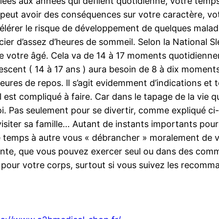
iées aux années qui défilent quotidienne, votre temp
 peut avoir des conséquences sur votre caractère, vot
érer le risque de développement de quelques maladi
ier d’assez d’heures de sommeil. Selon la National 
votre âgé. Cela va de 14 à 17 moments quotidienne
lescent ( 14 à 17 ans ) aura besoin de 8 à dix moment
heures de repos. ll s’agit evidemment d’indications et
il est compliqué à faire. Car dans le tapage de la vie 
i. Pas seulement pour se divertir, comme expliqué ci-d
 visiter sa famille… Autant de instants importants p
 de temps à autre vous « débrancher » moralement de v
axante, que vous pouvez exercer seul ou dans des com
e pour votre corps, surtout si vous suivez les recomm