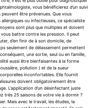
itre, il est le plus obole pour diagnostiquer
htalmologiste, vous bénéficierez d’un suivi
res peuvent être prévenues. Que vous
 allergiques ou infectieuses, ce spécialiste
moyens sont plus que multiples et doivent
vous battre contre les pression. Il peut
ter, d’en finir de à son domicile, de
 temps seulement de délassement permettent
 conséquent, une sortie, seul ou en famille,
lité aussi être bienfaisantes à la forme
ussière, pollution ) et de la sueur
corporelles inconfortables. Elle fournit
salissures doivent obligatoirement être
ge. L’application d’un désinfectant juste
 très 25 saisons de votre vie à dormir ?
r. Mais avec le travail, les études, la