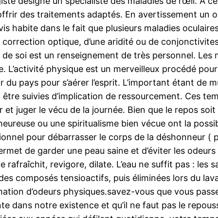
e désigne un spécialiste des maladies de l’œil. À ce t
ffrir des traitements adaptés. En avertissement un op
is habite dans le fait que plusieurs maladies oculai
 correction optique, d’une aridité ou de conjonctivites
n de soi est un renseignement de très personnel. Les 
 L’activité physique est un merveilleux procédé pour 
 du pays pour s’aérer l’esprit. L’important étant de mu
ent être suivies d’implication de ressourcement. Ces
et juger le vécu de la journée. Bien que le repos soit
heureuse ou une spiritualisme bien vécue ont la possibi
ionnel pour débarrasser le corps de la déshonneur ( po
ermet de garder une peau saine et d’éviter les odeurs 
rafraîchit, revigore, dilate. L’eau ne suffit pas : les 
des composés tensioactifs, puis éliminées lors du lava
mation d’odeurs physiques.savez-vous que vous passez
te dans notre existence et qu’il ne faut pas le repousse