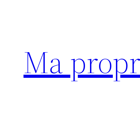
Aller
au
contenu
Ma propr