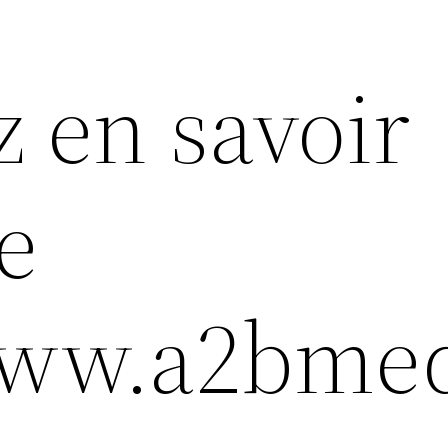
z en savoir
e
www.a2bmed