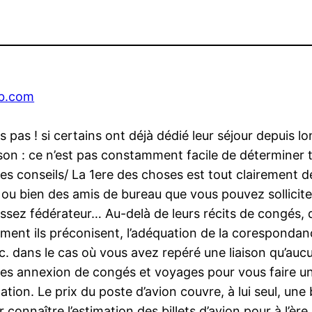
eb.com
as ! si certains ont déjà dédié leur séjour depuis l
aison : ce n’est pas constamment facile de déterminer t
s conseils/ La 1ere des choses est tout clairement de
 ou bien des amis de bureau que vous pouvez sollicite
assez fédérateur… Au-delà de leurs récits de congés, 
ement ils préconisent, l’adéquation de la corespondan
tc. dans le cas où vous avez repéré une liaison qu’auc
 les annexion de congés et voyages pour vous faire un
nation. Le prix du poste d’avion couvre, à lui seul, u
onnaître l’estimation des billets d’avion pour à l’ère 