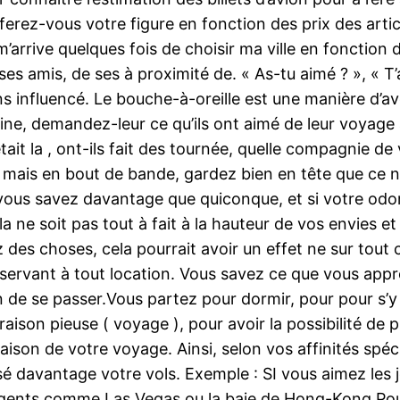
ferez-vous votre figure en fonction des prix des articl
 m’arrive quelques fois de choisir ma ville en fonction d
es amis, de ses à proximité de. « As-tu aimé ? », « T’a
s influencé. Le bouche-à-oreille est une manière d’a
ine, demandez-leur ce qu’ils ont aimé de leur voyage a
ait la , ont-ils fait des tournée, quelle compagnie de
on, mais en bout de bande, gardez bien en tête que c
vous savez davantage que quiconque, et si votre odorat
la ne soit pas tout à fait à la hauteur de vos envies 
 des choses, cela pourrait avoir un effet ne sur tout 
 servant à tout location. Vous savez ce que vous appr
n de se passer.Vous partez pour dormir, pour pour s’y
ison pieuse ( voyage ), pour avoir la possibilité de p
e raison de votre voyage. Ainsi, selon vos affinités sp
sé davantage votre vols. Exemple : SI vous aimez les 
s agents comme Las Vegas ou la baie de Hong-Kong.Po