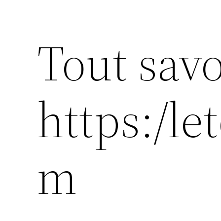
Tout savo
https:/l
m