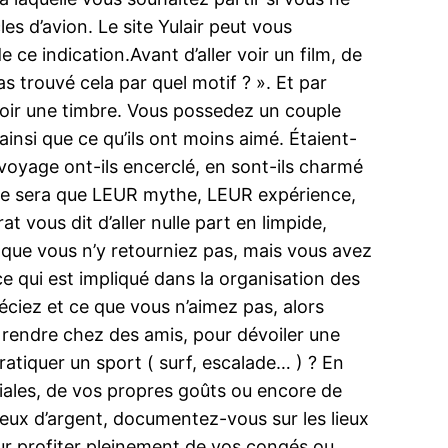
es d’avion. Le site Yulair peut vous
e ce indication.Avant d’aller voir un film, de
s trouvé cela par quel motif ? ». Et par
voir une timbre. Vous possedez un couple
insi que ce qu’ils ont moins aimé. Étaient-
 voyage ont-ils encerclé, en sont-ils charmé
e ne sera que LEUR mythe, LEUR expérience,
 vous dit d’aller nulle part en limpide,
et que vous n’y retourniez pas, mais vous avez
ce qui est impliqué dans la organisation des
éciez et ce que vous n’aimez pas, alors
 rendre chez des amis, pour dévoiler une
ratiquer un sport ( surf, escalade… ) ? En
éciales, de vos propres goûts ou encore de
jeux d’argent, documentez-vous sur les lieux
ur profiter pleinement de vos congés ou