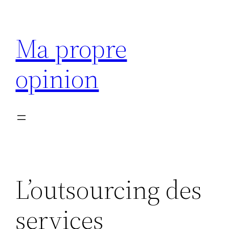
Aller
au
Ma propre
contenu
opinion
L’outsourcing des
services