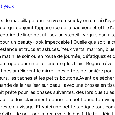
t yeux
s de maquillage pour suivre un smoky ou un rai d’eye-l
ouf qui conjoint l’apparence de la paupière et offre l’
ctoire de liner net utilisez un stencil : virgule parfa
l pour un beauty-look impeccable ! Quelle que soit la
restance et trucs et astuces. Yeux verts, marron, blues
e matin, le soir ou en route de journée, défatiguez et
t au frigo pour un effet encore plus frais. Regard réve
a-fines améliorent le mirroir des effets de lumière pou
s, les taches et les petits boutons.Avant de sécher t
andé de le réaliser sur peau , avec une brosse en tiss
it prête pour les phases suivantes. dès lors que tu as
peau. Tu dois clairement donner un petit coup ton vis
reste du visage. Et voici une petite tactique tout 
viter de pousser la peau vers le bas ( il le fait déjà tr