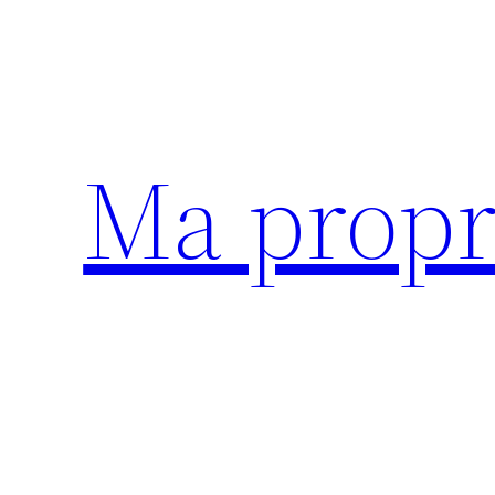
Aller
au
contenu
Ma propr