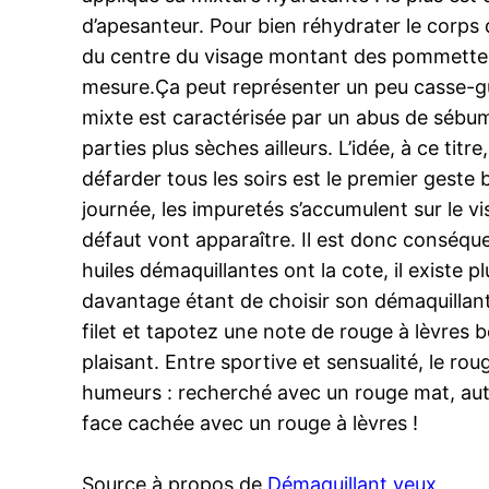
d’apesanteur. Pour bien réhydrater le corps 
du centre du visage montant des pommettes. 
mesure.Ça peut représenter un peu casse-gue
mixte est caractérisée par un abus de sébum
parties plus sèches ailleurs. L’idée, à ce tit
défarder tous les soirs est le premier geste
journée, les impuretés s’accumulent sur le vi
défaut vont apparaître. Il est donc conséqu
huiles démaquillantes ont la cote, il existe p
davantage étant de choisir son démaquillant 
filet et tapotez une note de rouge à lèvres 
plaisant. Entre sportive et sensualité, le rou
humeurs : recherché avec un rouge mat, aut
face cachée avec un rouge à lèvres !
Source à propos de
Démaquillant yeux