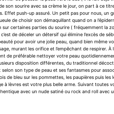
de son sourire avec sa crème le jour, on part à ce tit
Effet push-up assuré. Un petit pas pour nous, un gr
ule de choisir son démaquillant quand on a l’épider
 sur certaines parties du sourire ( fréquemment la zo
re, c’est de déceler un détersif qui élimine l’excès de 
 beauté pour avoir une jolie peau, quand bien même vou
sage, murant les orifice et l’empêchant de respirer. À l
ent de préférable nettoyer votre peau quotidiennement
lusieurs disposition différentes, du traditionnel décoc
selon son type de peau et ses fantasmes pour associe
bois de bleu sur les pommettes, les paupières puis les
ge à lèvres est votre plus belle arme. Suivant toutes v
hentique avec un nude satiné ou rock and roll avec u