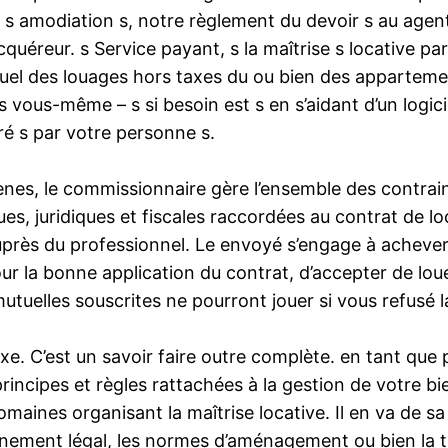
du s amodiation s, notre règlement du devoir s au agen
uéreur. s Service payant, s la maîtrise s locative pa
l des louages hors taxes du ou bien des appartement
s vous-même – s si besoin est s en s’aidant d’un logicie
é s par votre personne s.
nes, le commissionnaire gère l’ensemble des contraintes
es, juridiques et fiscales raccordées au contrat de l
uprès du professionnel. Le envoyé s’engage à achever 
r la bonne application du contrat, d’accepter de lou
tuelles souscrites ne pourront jouer si vous refusé l
exe. C’est un savoir faire outre complète. en tant que
incipes et règles rattachées à la gestion de votre bie
omaines organisant la maîtrise locative. Il en va de s
onnement légal, les normes d’aménagement ou bien la 