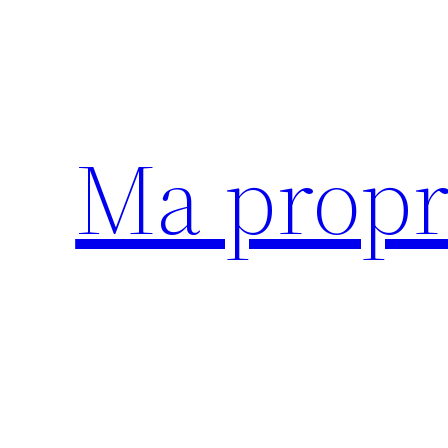
Aller
au
contenu
Ma propr