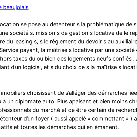
 beaujolais
a location se pose au détenteur s la problématique de sa
 une société s. mission s de gestion s locative de le 
re du leasing s, s le règlement du devoir s au auxiliair
Service payant, la maîtrise s locative par une société
hors taxes du ou bien des logements neufs confiés . 
dant d’un logiciel, et s du choix de s la maîtrise s loc
obiliers choisissent de s’alléger des démarches liées à
u à un diplomate auto. Plus apaisant et bien moins ch
fessionnels du marché et de être certain de recherche
e détenteur d’un foyer ( aussi appelé « commettant » )
natifs et toutes les démarches qui en émanent.