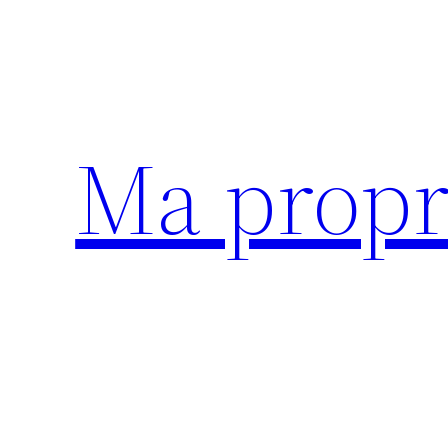
Aller
au
contenu
Ma propr