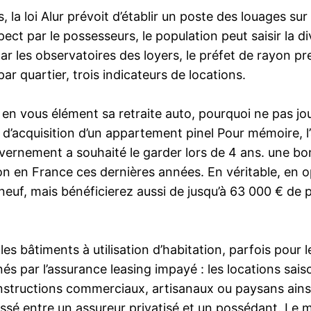
la loi Alur prévoit d’établir un poste des louages sur 
t par le possesseurs, le population peut saisir la di
ar les observatoires des loyers, le préfet de rayon p
r quartier, trois indicateurs de locations.
en vous élément sa retraite auto, pourquoi ne pas jou
d’acquisition d’un appartement pinel Pour mémoire, l’a
ernement a souhaité le garder lors de 4 ans. une bo
on en France ces dernières années. En véritable, en op
neuf, mais bénéficierez aussi de jusqu’à 63 000 € de 
es bâtiments à utilisation d’habitation, parfois pour 
s par l’assurance leasing impayé : les locations sai
onstructions commerciaux, artisanaux ou paysans ains
assé entre un assureur privatisé et un possédant. Le