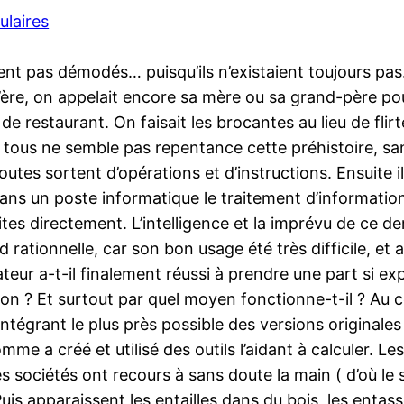
ulaires
aient pas démodés… puisqu’ils n’existaient toujours pas
ère, on appelait encore sa mère ou sa grand-père pour
 restaurant. On faisait les brocantes au lieu de flir
s tous ne semble pas repentance cette préhistoire, sa
outes sortent d’opérations et d’instructions. Ensuite 
dans un poste informatique le traitement d’information
aites directement. L’intelligence et la imprévu de ce d
 rationnelle, car son bon usage été très difficile, et a
inateur a-t-il finalement réussi à prendre une part si
ition ? Et surtout par quel moyen fonctionne-t-il ? A
tégrant le plus près possible des versions originales d
omme a créé et utilisé des outils l’aidant à calculer. 
es sociétés ont recours à sans doute la main ( d’où le
uis apparaissent les entailles dans du bois, les entas