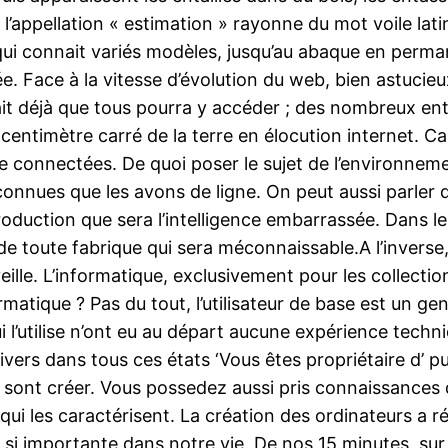
 l’appellation « estimation » rayonne du mot voile latine
 qui connait variés modèles, jusqu’au abaque en per
ace à la vitesse d’évolution du web, bien astucieux c
ait déjà que tous pourra y accéder ; des nombreux e
 centimètre carré de la terre en élocution internet. Ca
onnectées. De quoi poser le sujet de l’environnement,
nnues que les avons de ligne. On peut aussi parler 
roduction que sera l’intelligence embarrassée. Dans le 
de toute fabrique qui sera méconnaissable.A l’inverse
ille. L’informatique, exclusivement pour les collection
atique ? Pas du tout, l’utilisateur de base est un gen
l’utilise n’ont eu au départ aucune expérience techniq
vers dans tous ces états ‘Vous êtes propriétaire d’ pu
 sont créer. Vous possedez aussi pris connaissances d
s qui les caractérisent. La création des ordinateurs a
n si importante dans notre vie. De nos 15 minutes, su