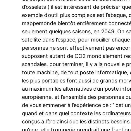
d’osselets ( il est intéressant de préciser que
exemple d’outil plus complexe est l’abaque,
mappemonde bientôt entièrement connectée. F
seulement quelques saisons, en 2049. On s
satellite dans l’espace, pour mouiller chaque
personnes ne sont effectivement pas encore c
supposent autant de CO2 mondialement reco
scandales. pour terminer, il y a la nouvelle p
toute machine, de tout poste informatique, 
les plus portables font aussi de grands merve
au maximum les alternatives d’un poste inform
européenne, et l’ensemble des personnes qui 
de vous emmener à l’expérience de : ‘ cet uni
quand et dans quel contexte les ordinateurs
conçus a l’ère ainsi que les distincts besoin
qu’une telle tromperie prendrait une fractio