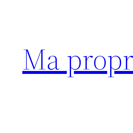
Aller
au
contenu
Ma propr