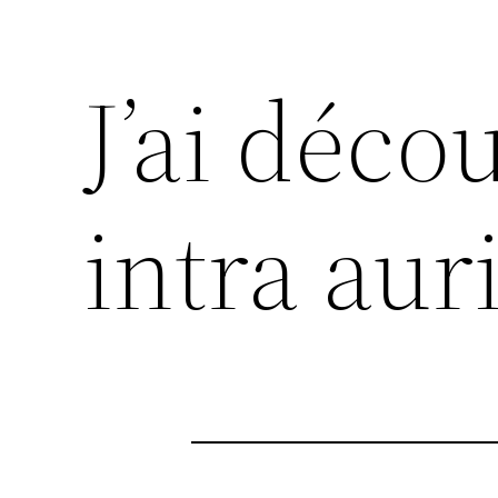
J’ai déc
intra aur