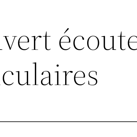
ouvert écout
iculaires