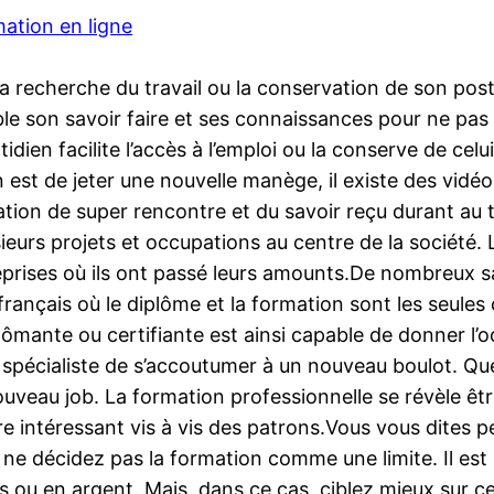
ation en ligne
 recherche du travail ou la conservation de son poste a
ble son savoir faire et ses connaissances pour ne pas
dien facilite l’accès à l’emploi ou la conserve de celui
n est de jeter une nouvelle manège, il existe des vid
cation de super rencontre et du savoir reçu durant a
eurs projets et occupations au centre de la société. 
eprises où ils ont passé leurs amounts.De nombreux 
if français où le diplôme et la formation sont les seul
lômante ou certifiante est ainsi capable de donner l’
e spécialiste de s’accoutumer à un nouveau boulot. Que
uveau job. La formation professionnelle se révèle êtr
 intéressant vis à vis des patrons.Vous vous dites p
 ne décidez pas la formation comme une limite. Il est 
 ou en argent. Mais, dans ce cas, ciblez mieux sur 