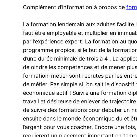
Complément d’information à propos de
form
La formation lendemain aux adultes facilite la
faut être employable et multiplier en immua
par l’expérience expert. La formation au quoti
programme propice. si le but de la formatio
d’une durée minimale de trois à 4 . La appli
de oindre les compétences et de mener plusi
formation-métier sont recrutés par les entr
de métier. Pas simple si l’on sait le disposit
économique actif ! Suivre une formation dip
travail et désireuse de enlever de trajectoir
de suivre des formations pour débuter un no
ensuite dans le monde économique du et être
l’argent pour vous coacher. Encore une fois,
requièrent un placement important en temps