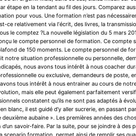
ar étape en la tendant au fil des jours. Comparez aus
formation pour vous. Une formation n’est pas nécessair
t-ce relativement via l‘écrit, des livres, la transmissi
us le comptez ?La nouvelle législation du 5 mars 201
a conçu le compte personnel de formation. Ce compte 
un plafond de 150 moments. Le compte personnel de form
oit notre situation professionnelle ou personnelle, de
icapés, nous avons tous intérêt à nous coacher duran
n professionnelle ou exclusive, demandeurs de poste, e
ns tous intérêt à nous entrainer au cours de notre v
olution, mais elle peut également parfaitement versif
ionnels constatent qu’ils ne sont pas adaptés à évolue
en blanc, il est guidé d’y aller sucrerie, en passant p
’une deuxième aubaine ». Les premières années des ch
 d’un savoir-faire. Par la suite, pour se joindre à des
la scenario formation. permet ainsi de remplir ses qua