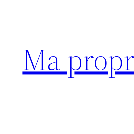
Aller
au
contenu
Ma propr