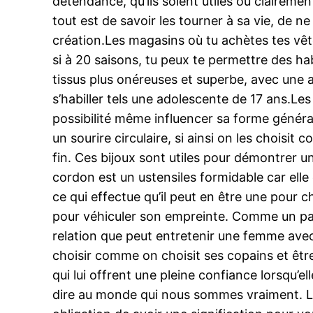
detendance, qu’ils soient utiles ou claireme
tout est de savoir les tourner à sa vie, de n
création.Les magasins où tu achètes tes vê
si à 20 saisons, tu peux te permettre des h
tissus plus onéreuses et superbe, avec une 
s’habiller tels une adolescente de 17 ans.Les 
possibilité même influencer sa forme générali
un sourire circulaire, si ainsi on les choisi
fin. Ces bijoux sont utiles pour démontrer u
cordon est un ustensiles formidable car elle 
ce qui effectue qu’il peut en être une pour 
pour véhiculer son empreinte. Comme un par
relation que peut entretenir une femme avec 
choisir comme on choisit ses copains et être
qui lui offrent une pleine confiance lorsqu’
dire au monde qui nous sommes vraiment. La 