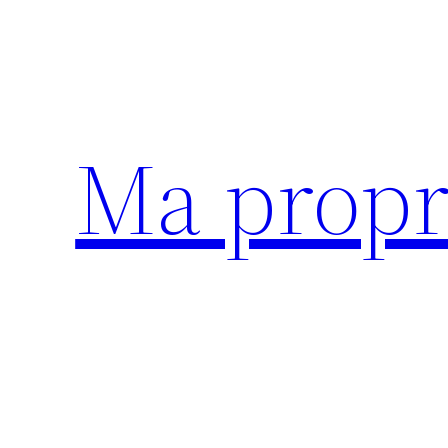
Aller
au
contenu
Ma propr