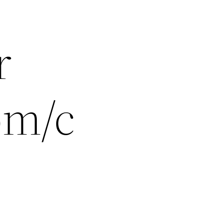
r
om/c