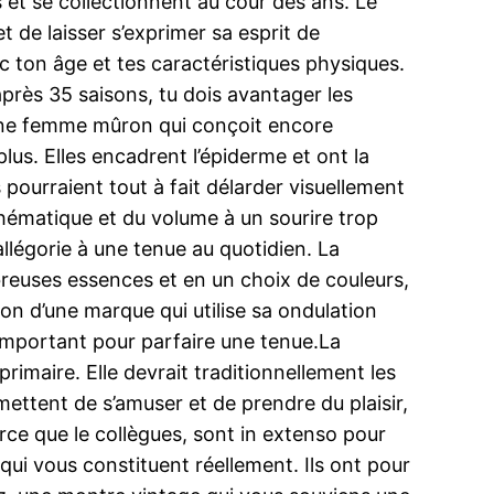
s et se collectionnent au cour des ans. Le
t de laisser s’exprimer sa esprit de
 ton âge et tes caractéristiques physiques.
près 35 saisons, tu dois avantager les
d’une femme mûron qui conçoit encore
 plus. Elles encadrent l’épiderme et ont la
s pourraient tout à fait délarder visuellement
 thématique et du volume à un sourire trop
llégorie à une tenue au quotidien. La
ombreuses essences et en un choix de couleurs,
on d’une marque qui utilise sa ondulation
important pour parfaire une tenue.La
imaire. Elle devrait traditionnellement les
mettent de s’amuser et de prendre du plaisir,
rce que le collègues, sont in extenso pour
ui vous constituent réellement. Ils ont pour