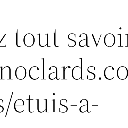
z tout savoi
inoclards.c
s/etuis-a-