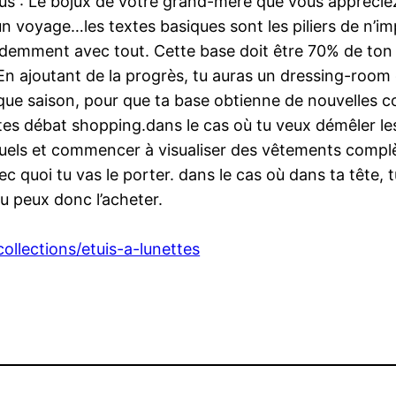
vous : Le bojux de votre grand-mère que vous appréci
 voyage…les textes basiques sont les piliers de n’imp
demment avec tout. Cette base doit être 70% de ton 
En ajoutant de la progrès, tu auras un dressing-room 
ue saison, pour que ta base obtienne de nouvelles col
s débat shopping.dans le cas où tu veux démêler les 
iduels et commencer à visualiser des vêtements comp
quoi tu vas le porter. dans le cas où dans ta tête, t
 tu peux donc l’acheter.
ollections/etuis-a-lunettes