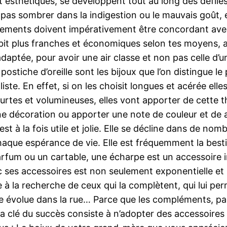
nt esthétiques, se développent tout au long des défilé
e pas sombrer dans la indigestion ou le mauvais goût, e
tements doivent impérativement être concordant avec
abit plus franches et économiques selon tes moyens, a
adaptée, pour avoir une air classe et non pas celle 
postiche d’oreille sont les bijoux que l’on distingue le
ste. En effet, si on les choisit longues et acérée elle
t courtes et volumineuses, elles vont apporter de cette
ne décoration ou apporter une note de couleur et de a
est à la fois utile et jolie. Elle se décline dans de n
chaque espérance de vie. Elle est fréquemment la besti
fum ou un cartable, une écharpe est un accessoire 
ses accessoires est non seulement exponentielle et pr
 à la recherche de ceux qui la complètent, qui lui per
elle évolue dans la rue… Parce que les compléments, pa
clé du succès consiste à n’adopter des accessoires q