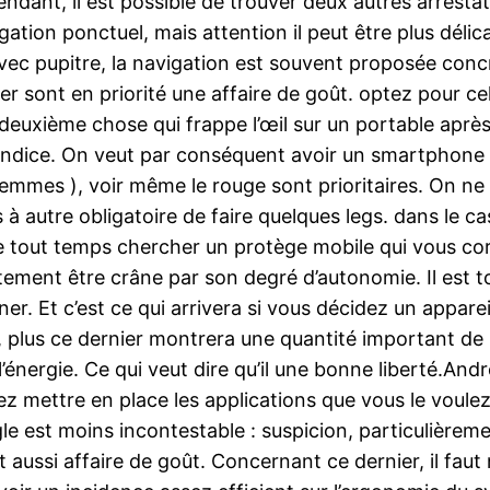
ndant, il est possible de trouver deux autres arrestati
gation ponctuel, mais attention il peut être plus délic
c pupitre, la navigation est souvent proposée concré
r sont en priorité une affaire de goût. optez pour ce
euxième chose qui frappe l’œil sur un portable après 
indice. On veut par conséquent avoir un smartphone d
es femmes ), voir même le rouge sont prioritaires. On
s à autre obligatoire de faire quelques legs. dans le 
de tout temps chercher un protège mobile qui vous co
ement être crâne par son degré d’autonomie. Il est t
ner. Et c’est ce qui arrivera si vous décidez un apparei
et, plus ce dernier montrera une quantité important de
ergie. Ce qui veut dire qu’il une bonne liberté.Andro
z mettre en place les applications que vous le voulez
 est moins incontestable : suspicion, particulièreme
st aussi affaire de goût. Concernant ce dernier, il f