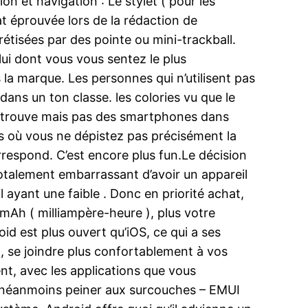
on et navigation : Le stylet ( pour les
at éprouvée lors de la rédaction de
tisées par des pointe ou mini-trackball.
lui dont vous vous sentez le plus
la marque. Les personnes qui n’utilisent pas
ans un ton classe. les colories vu que le
 ne trouve mais pas des smartphones dans
cas où vous ne dépistez pas précisément la
rrespond. C’est encore plus fun.Le décision
otalement embarrassant d’avoir un appareil
l ayant une faible . Donc en priorité achat,
 mAh ( milliampère-heure ), plus votre
id est plus ouvert qu’iOS, ce qui a ses
, se joindre plus confortablement à vos
nt, avec les applications que vous
aut néanmoins peiner aux surcouches – EMUI