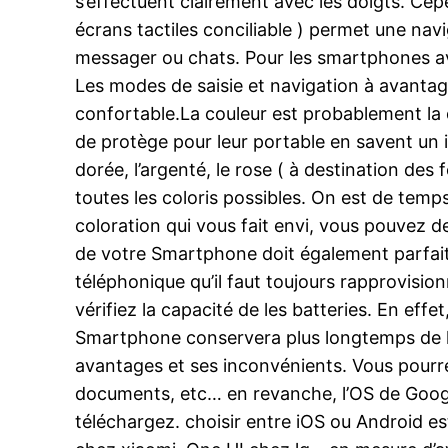
s’effectuent clairement avec les doigts. Cepe
écrans tactiles conciliable ) permet une navi
messager ou chats. Pour les smartphones ave
Les modes de saisie et navigation à avantage
confortable.La couleur est probablement la d
de protège pour leur portable en savent un 
dorée, l’argenté, le rose ( à destination d
toutes les coloris possibles. On est de temp
coloration qui vous fait envi, vous pouvez 
de votre Smartphone doit également parfait
téléphonique qu’il faut toujours rapprovision
vérifiez la capacité de les batteries. En eff
Smartphone conservera plus longtemps de l’én
avantages et ses inconvénients. Vous pourre
documents, etc… en revanche, l’OS de Google
téléchargez. choisir entre iOS ou Android e