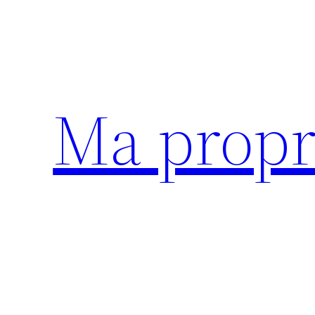
Aller
au
contenu
Ma propr