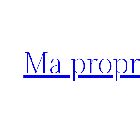
Aller
au
contenu
Ma propr