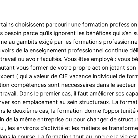
rtains choisissent parcourir une formation profession
s besoin parce qu’ils ignorent les bénéfices qui s’en su
ème au gambits exigé par les formations professionnell
pouvoirs de la enseignement professionnel continue dé
ravail ou avoir facultés. Vous êtes employé : vous b
utant vous former de votre propre action jetant son
expert ( qui a valeur de CIF vacance individuel de for
sition compétences sont neccessaires dans le secteur
ravail. Dans le premier cas, il faut améliorer ses cap
server son emplacement au sein structuraux. La format
 le deuxième cas, la formation donne l’opportunité 
ein de la même entreprise ou pour changer de struct
i, les environs d’activité et les métiers se transformen
la course. La formation tout au long de la vie est es