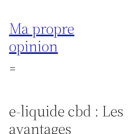
Aller
au
Ma propre
contenu
opinion
e-liquide cbd : Les
avantages