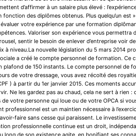
ent d’affirmer à un salaire plus élevé : l’expérience
onction des diplômes obtenus. Plus quelqu’un est » sp
évaluer votre expérience par une formation diplômante
pétences. Valoriser son expérience vous permettra d
usel, sentir le besoin de enlever d’entreprise voir de 
ix à niveau.La nouvelle législation du 5 mars 2014 pr
e sociale a créé le compte personnel de formation. C
d’un plafond de 150 instants. Le compte personnel de f
cours de votre dressage, vous avez récolté des royalti
CPF ) à partir du 1er janvier 2015. Ces moments acc
ervir. Ne les gardez pas au chaud, cela ne sert à rie
de votre personne qui loue ou de votre OPCA si vous 
 professionnel est un maintien nécessaire à l’exercice
savoir-faire sans cesse qui paraissent. Le investisseme
ation professionnelle continue est un droit, indépen
au long de son existence agite, en bonifiant ses conn