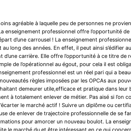
ins agréable à laquelle peu de personnes ne provien
a enseignement professionnel offre l’opportunité de
part d’une carrousel ! La enseignement professionnel
u long des années. En effet, il peut ainsi s’édifier a
 d’une carrière. Elle offre l’opportunité à ce titre de
ple de l’opérationnel au égout, pour cela il est obli
nseignement professionnel est un réel pari qui a bea
les nouveautés règles imposées par les OPCAs aux pouv
aitant demeurer utile,efficace et pratique dans leur 
nt à totalement enlever de métier. Pas aisé si l’on co
’écarter le marché actif ! Suivre un diplôme ou certif
se de enlever de trajectoire professionnelle de se fam
 formations pour amorcer un nouveau boulot. La ensei
uite le marché du et être intéressant en ce qui conce