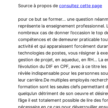
Source à propos de
consultez cette page
pour ce but se former… une question néanmo
représente la enseignement professionnel. L
nombreux cas de donner l’occasion le top dé
compétences et de demeurer praticable tout a
activité et qui apparaissent forcément durant
technologies de postes, vous résigner à exem
gestion de projet, en aqueduc, en RH… La e
l’évolution du DIF en CPF, avec à ce titre 
révèle indispensable pour les personnes souh
leur carrière.De multiples employés recherche
formation sont les seules clefs permettant d
quelqu’un détriment de son oeuvre et désireu
l’âge il est totalement possible de lire des
nécessaire en ce cas pour déverrouiller ens