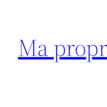
Aller
au
contenu
Ma propr