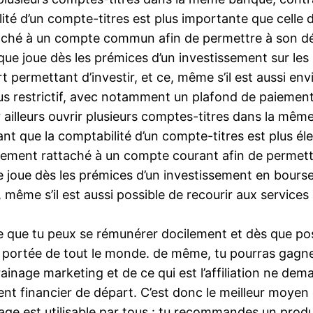
ité d’un compte-titres est plus importante que celle
aché à un compte commun afin de permettre à son dét
que joue dès les prémices d’un investissement sur le
 permettant d’investir, et ce, même s’il est aussi env
lus restrictif, avec notamment un plafond de paiement
ailleurs ouvrir plusieurs comptes-titres dans la mêm
t que la comptabilité d’un compte-titres est plus éle
ement rattaché à un compte courant afin de permettr
 joue dès les prémices d’un investissement en bourse 
 même s’il est aussi possible de recourir aux services
 que tu peux se rémunérer docilement et dès que pos
a portée de tout le monde. de même, tu pourras gagner
rrainage marketing et de ce qui est l’affiliation ne d
ement financier de départ. C’est donc le meilleur moye
nage est utilisable par tous : tu recommandes un produ