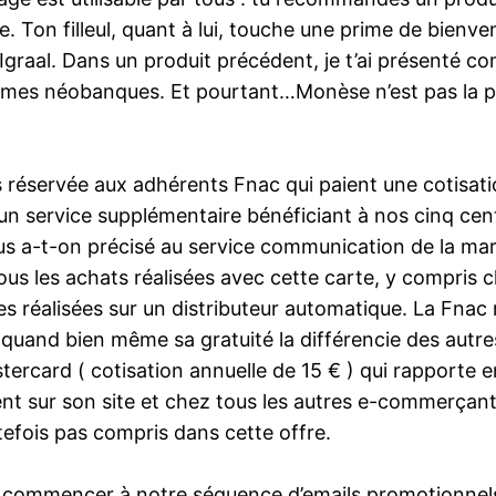
Ton filleul, quant à lui, touche une prime de bienvenu
z Igraal. Dans un produit précédent, je t’ai présenté
 mes néobanques. Et pourtant…Monèse n’est pas la p
éservée aux adhérents Fnac qui paient une cotisation
 un service supplémentaire bénéficiant à nos cinq cen
s a-t-on précisé au service communication de la marqu
us les achats réalisées avec cette carte, y compris c
 réalisées sur un distributeur automatique. La Fnac n
and bien même sa gratuité la différencie des autres 
ercard ( cotisation annuelle de 15 € ) qui rapporte 
sur son site et chez tous les autres e-commerçants 
tefois pas compris dans cette offre.
t commencer à notre séquence d’emails promotionnels