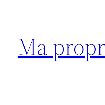
Aller
au
contenu
Ma propr