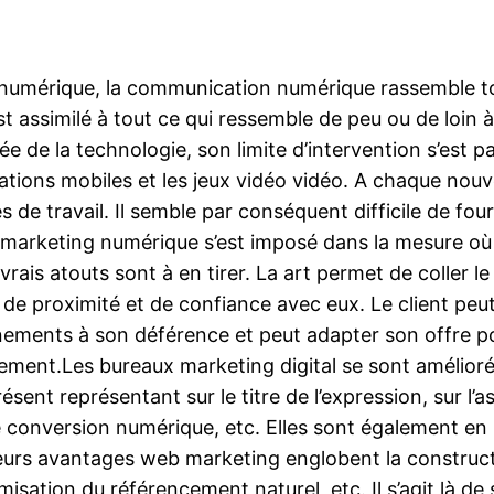
umérique, la communication numérique rassemble toute
st assimilé à tout ce qui ressemble de peu ou de loin à 
 de la technologie, son limite d’intervention s’est pa
cations mobiles et les jeux vidéo vidéo. A chaque nouve
de travail. Il semble par conséquent difficile de fou
 marketing numérique s’est imposé dans la mesure où L
 de vrais atouts sont à en tirer. La art permet de colle
on de proximité et de confiance avec eux. Le client pe
ments à son déférence et peut adapter son offre pour l
ment.Les bureaux marketing digital se sont améliorées
 présent représentant sur le titre de l’expression, sur 
e conversion numérique, etc. Elles sont également en m
leurs avantages web marketing englobent la construct
misation du référencement naturel, etc. Il s’agit là de