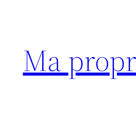
Aller
au
contenu
Ma propr