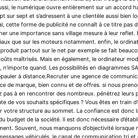
Aussi, le numérique ouvre entièrement sur un accord ha
sur sept et s’adressent à une clientèle aussi bien lo
l, cette forme de publicité ne connaît à ce titre pas 
ner une importance sans village mesure à leur reflet. 
sociaux que sur les moteurs notamment. enfin, le ordi
u produit partout sur le net par exemple se fait beau
coûts maîtrisés. Mais en également, le ordinateur modif
out, n’importe quand. Les possibilités en diagrammes
ur épauler à distance.Recruter une agence de communi
uce de marque, bien connu et de offres. si nous preno
z pas à en rencontrer des nombreux. pénètrez leurs 
oute de vos souhaits spécifiques ? Vous êtes en train d
r votre structure au sommet. La confiance est donc la
 budget de la société. Il est donc nécessaire d’établi
sement. Souvent, nous manquons d’objectivité lorsque
essages véhiculés, le canal de communication tri et 