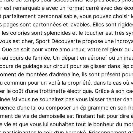
asseur est remarquable avec un format carré avec des é
t parfaitement personnalisable, vous pouvez choisir 
 pages sont cartonnées et lavables. Elles sont rigides
. les colories sont splendides et le toucher est très 
vous est cher, Sport Découverte propose une incroyab
. Que ce soit pour votre amoureux, votre religieux ou 
es au cours de l’année. Un départ en aéronef ou un in
urs de guidage sur circuit pour se glisser dans l’épi
moment de montées d’adrénaline, ils sont présent pour
u commun pour un vol à la propriété. dans le cas où
e coût d’une trottinette électrique. Grâce à son cade
née !si vous ne souhaitez pas vous laisser tenter dans
oquence d’une lai ou composer un épigramme en son ho
ment de vie de demoiselle est l’instant fait pour dir
tre vie et que vous lui souhaitez tout le bonheur du m
 participantes le soir d’un karaoké. Frissonnement gar