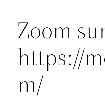
Zoom su
https://m
m/