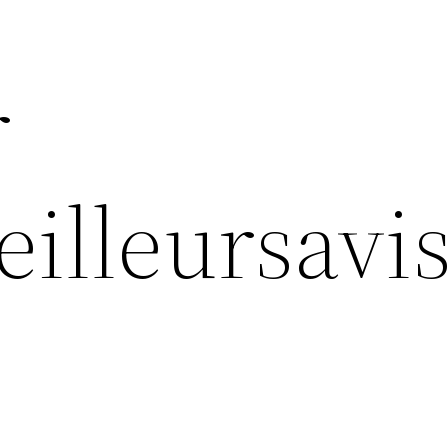
r
eilleursavi