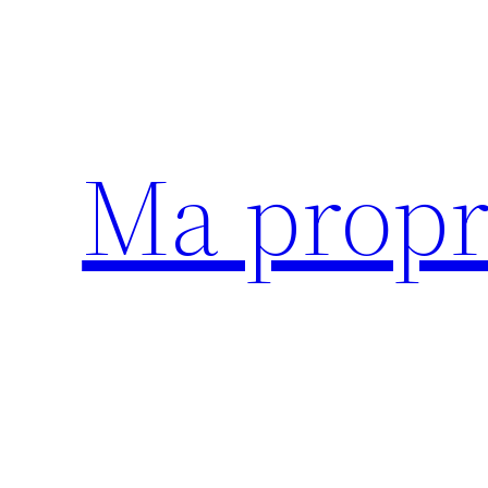
Aller
au
contenu
Ma propr