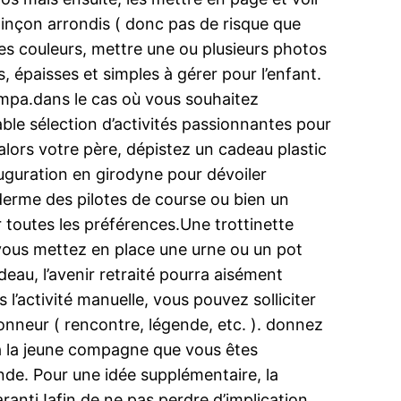
coinçon arrondis ( donc pas de risque que
les couleurs, mettre une ou plusieurs photos
, épaisses et simples à gérer pour l’enfant.
sympa.dans le cas où vous souhaitez
le sélection d’activités passionnantes pour
alors votre père, dépistez un cadeau plastic
auguration en girodyne pour dévoiler
derme des pilotes de course ou bien un
 toutes les préférences.Une trottinette
 vous mettez en place une urne ou un pot
au, l’avenir retraité pourra aisément
 l’activité manuelle, vous pouvez solliciter
nneur ( rencontre, légende, etc. ). donnez
e à la jeune compagne que vous êtes
onde. Pour une idée supplémentaire, la
anti !afin de ne pas perdre d’implication,