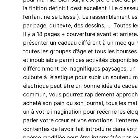
la finition définitif c’est excellent ! Le cl
l’enfant ne se blesse ). Le rassemblement es
par page, du texte, des dessins, … Toutes les
Il y a 18 pages + couverture avant et arrière
présenter un cadeau différent à un mec qui 
toutes les groupes d’âge et tous les bourses
et inoubliable parmi ces activités disponibl
différemment de magnifiques paysages, un co
culbute à l’élastique pour subir un soutenu 
électrique peut être un bonne idée de cadea
commun, vous pourrez rapidement approcher l
acheté son pain ou son journal, tous les mati
un à votre imagination pour réécrire les él
parler votre cœur et vos émotions. L’enterre
contentes de l’avoir fait introduire dans vo
poème modifiée peut être interprétée par les