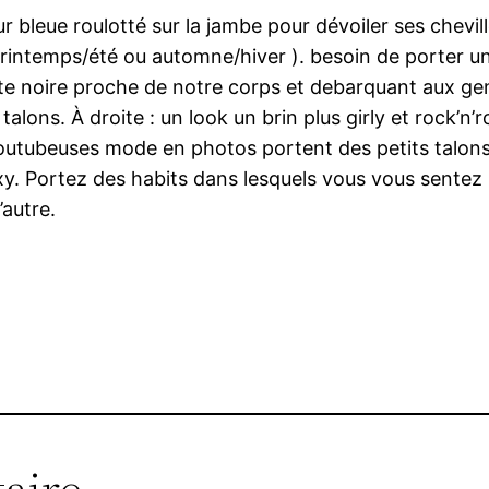
ur bleue roulotté sur la jambe pour dévoiler ses chevi
 printemps/été ou automne/hiver ). besoin de porter 
roite noire proche de notre corps et debarquant aux ge
s talons. À droite : un look un brin plus girly et rock’n
s youtubeuses mode en photos portent des petits talon
. Portez des habits dans lesquels vous vous sentez bie
’autre.