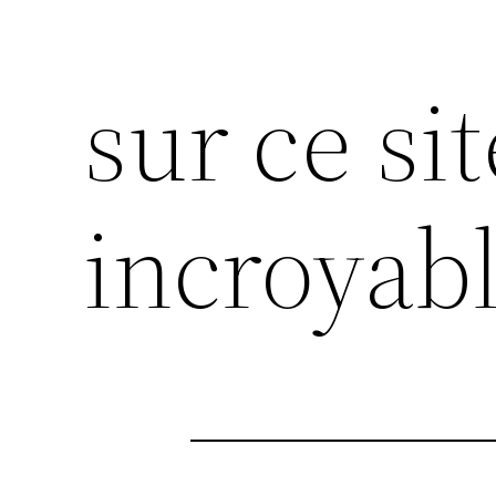
sur ce si
incroyab