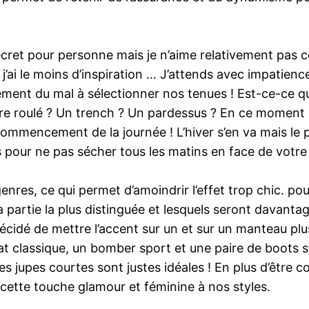
ecret pour personne mais je n’aime relativement pas ce
’ai le moins d’inspiration … J’attends avec impatience
ment du mal à sélectionner nos tenues ! Est-ce-ce qu’il
ure roulé ? Un trench ? Un pardessus ? En ce moment
u commencement de la journée ! L’hiver s’en va mais le 
s pour ne pas sécher tous les matins en face de votre 
enres, ce qui permet d’amoindrir l’effet trop chic. p
a partie la plus distinguée et lesquels seront davanta
décidé de mettre l’accent sur un et sur un manteau plus
t classique, un bomber sport et une paire de boots s
 jupes courtes sont justes idéales ! En plus d’être co
cette touche glamour et féminine à nos styles.