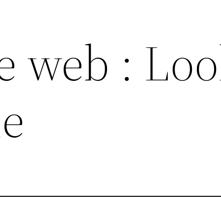
te web : Lo
le