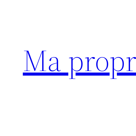
Aller
au
contenu
Ma propr