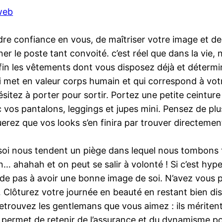
 web
e confiance en vous, de maîtriser votre image et de 
er le poste tant convoité. c’est réel que dans la vie
 fin les vêtements dont vous disposez déjà et déterm
ui met en valeur corps humain et qui correspond à vot
itez à porter pour sortir. Portez une petite ceinture 
c vos pantalons, leggings et jupes mini. Pensez de p
erez que vos looks s’en finira par trouver directeme
oi nous tendent un piège dans lequel nous tombons to
on… ahahah et on peut se salir à volonté ! Si c’est hy
de pas à avoir une bonne image de soi. N’avez vous p
… Clôturez votre journée en beauté en restant bien dis
 retrouvez les gentlemans que vous aimez : ils mériten
ela permet de retenir de l’assurance et du dynamisme p