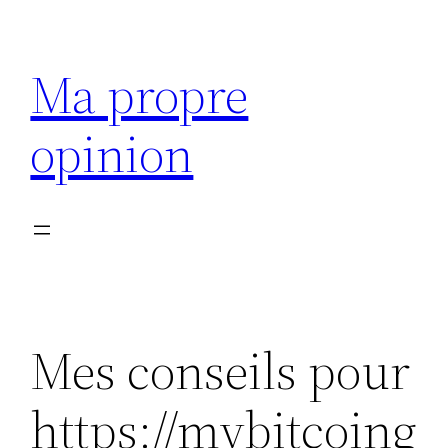
Aller
au
Ma propre
contenu
opinion
Mes conseils pour
https://mybitcoing