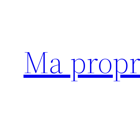
Aller
au
contenu
Ma propr