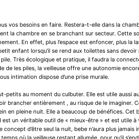
s vos besoins en faire. Restera-t-elle dans la chambr
ment la chambre en se branchant sur secteur. Cette s
ement. En effet, plus l’espace est enfoncer, plus la l
tit enfant lorsqu’il se rend aux toilettes sans devoir
ile. Très écologique et pratique, il faudra la connecte
de de les piles, la veilleuse offre une autonomie encor
vous intimation dispose d’une prise murale.
-petits au moment du culbuter. Elle est utile aussi aux
voir brancher entièrement , au risque de le imaginer.
ein en pleine nuit. Elle a beaucoup de bénéfices. Cet
est un véritable outil de « mieux-être » et est utile 
concept d’être seul la nuit, bebe n’aura plus jamais i
le temps où la veilleuse restant allumée, pour qu’il s’