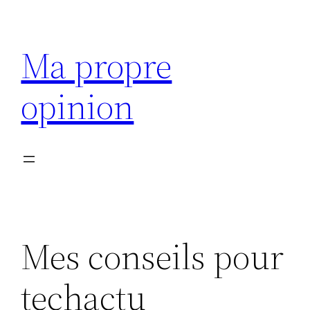
Aller
au
Ma propre
contenu
opinion
Mes conseils pour
techactu