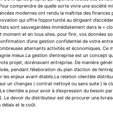
es.Pour comprendre de quelle sorte vivre une société m
ancées modernes ont rendu la maîtrise des finances p
novation qui offre l’opportunité au dirigeant d’accéde
ultats sont sauvegardées immédiatement dans le « clou
ut moment et en tous sites. pour finir, vos données 
confirmation d’une gestion confidentiel de votre entr
nombreuses alternants activités et économiques. Ce mo
gnie mieux.La gestion d’entreprise est un concept qu
vote projet, dorénavant entreprise. De manière général
ixée, pendant l’élaboration du plan d’action de l’entr
ser les enjeux avant établis.La relation clientèle distr
e sur un changes ( contrat nettoyé ou sans suite ) le 
e clientèle a pour avoir à d’expression du besoin par
). Le devoir du distributeur est de procurer une livra
délais et le coût.