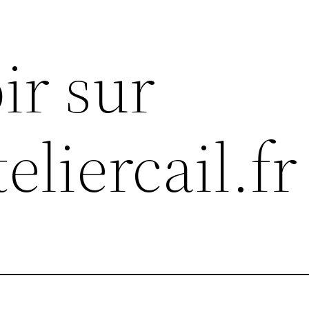
ir sur
teliercail.fr