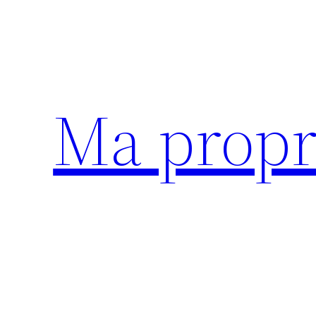
Aller
au
contenu
Ma propr