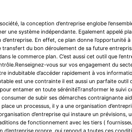
e société, la conception d’entreprise englobe l’ensemb
er une système indépendante. Egalement appelé plan d
 d’entreprise. En effet, ce plan donne l’opportunité à
’une transfert du bon déroulement de sa future entrep
ans le commerce plan. C’est aussi cet outil que l’en
ontrôle.Renseignez-vous sur vos engagement du secteu
’être indubitable d’accéder rapidement à vos informat
table est une contrainte il est aussi un parfaite outi
 : pour entamer en toute sérénitéTransformer le suiv
 se consumer de subir ses démarches contraignante ai
place un processus, il y a une organisation d’entrepri
ne organisation d’entreprise qui instaure un prévision
aditions de fonctionnement avec les tiers ( fournisseur
d’entreprise propre, qui repond a toutes ces condition