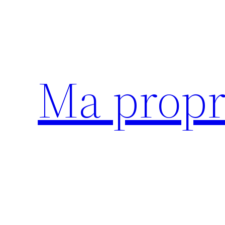
Aller
au
contenu
Ma propr