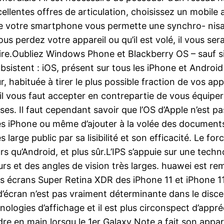
ellentes offres de articulation, choisissez un mobile
ue votre smartphone vous permette une synchro- nisati
ous perdez votre appareil ou qu’il est volé, il vous se
aire.Oubliez Windows Phone et Blackberry OS – sauf s
sistent : iOS, présent sur tous les iPhone et Android
ur, habituée à tirer le plus possible fraction de vos a
il vous faut accepter en contrepartie de vous équiper 
ses. Il faut cependant savoir que l’OS d’Apple n’est pas
es iPhone ou même d’ajouter à la volée des document
 large public par sa lisibilité et son efficacité. Le fo
urs qu’Android, et plus sûr.L’IPS s’appuie sur une tec
eurs et des angles de vision très larges. huawei est 
 écrans Super Retina XDR des iPhone 11 et iPhone 11
ie d’écran n’est pas vraiment déterminante dans le d
hnologies d’affichage et il est plus circonspect d’appré
ndre en main lorsqu le 1er Galaxy Note a fait son appa