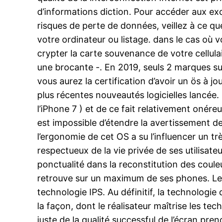
d’informations diction. Pour accéder aux exc
risques de perte de données, veillez à ce q
votre ordinateur ou listage. dans le cas où v
crypter la carte souvenance de votre cellul
une brocante -. En 2019, seuls 2 marques sub
vous aurez la certification d’avoir un ös à jo
plus récentes nouveautés logicielles lancée. 
l’iPhone 7 ) et de ce fait relativement onéreu
est impossible d’étendre la avertissement d
l’ergonomie de cet OS a su l’influencer un très
respectueux de la vie privée de ses utilisate
ponctualité dans la reconstitution des coul
retrouve sur un maximum de ses phones. Les
technologie IPS. Au définitif, la technolog
la façon, dont le réalisateur maîtrise les tec
juste de la qualité successful de l’écran.pre