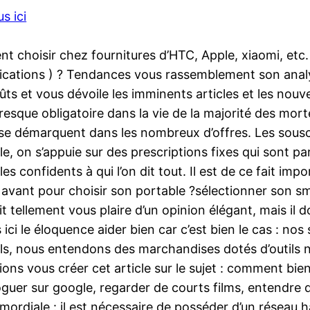
s ici
choisir chez fournitures d’HTC, Apple, xiaomi, etc. Et
lications ) ? Tendances vous rassemblement son analy
ts et vous dévoile les imminents articles et les nouve
presque obligatoire dans la vie de la majorité des morte
e démarquent dans les nombreux d’offres. Les sousc
ble, on s’appuie sur des prescriptions fixes qui sont pa
confidents à qui l’on dit tout. Il est de ce fait impo
en avant pour choisir son portable ?sélectionner son s
it tellement vous plaire d’un opinion élégant, mais il 
ici le éloquence aider bien car c’est bien le cas : n
s, nous entendons des marchandises dotés d’outils nou
tions vous créer cet article sur le sujet : comment bi
voguer sur google, regarder de courts films, entendr
rimordiale : il est nécessaire de posséder d’un résea