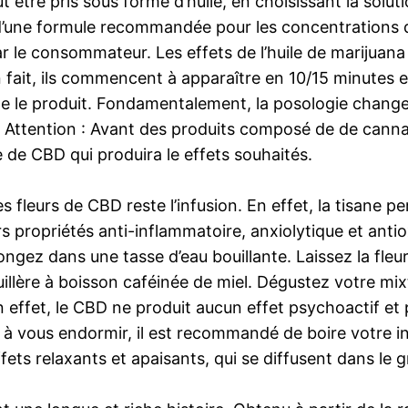
être pris sous forme d’huile, en choisissant la solutio
t d’une formule recommandée pour les concentrations d
 le consommateur. Les effets de l’huile de marijuana l
fait, ils commencent à apparaître en 10/15 minutes et
n de le produit. Fondamentalement, la posologie chang
t. Attention : Avant des produits composé de de cannabi
de CBD qui produira le effets souhaités.
s fleurs de CBD reste l’infusion. En effet, la tisane p
rs propriétés anti-inflammatoire, anxiolytique et ant
gez dans une tasse d’eau bouillante. Laissez la fleur 
llère à boisson caféinée de miel. Dégustez votre mix
effet, le CBD ne produit aucun effet psychoactif et
l à vous endormir, il est recommandé de boire votre 
ts relaxants et apaisants, qui se diffusent dans le g