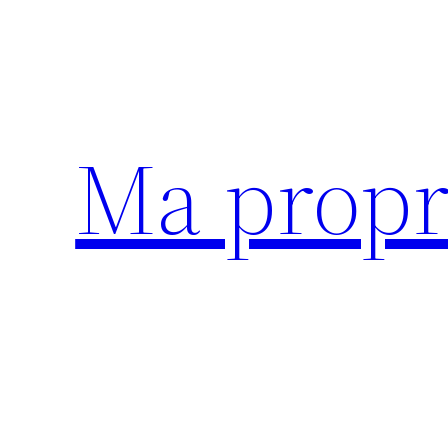
Aller
au
contenu
Ma propr