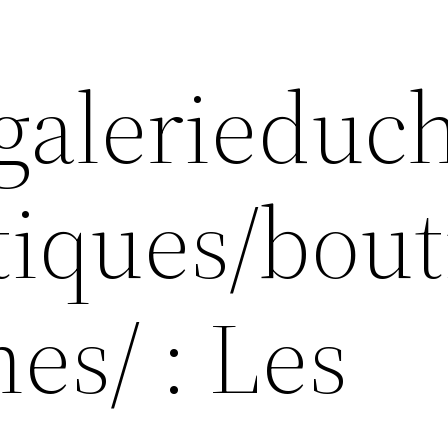
agalerieduc
utiques/bou
es/ : Les