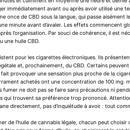
utes et culminent en moyenne une heure et demie ap
er immédiatement avant ou après avoir utilisé une tein
ne once de CBD sous la langue, qui passe aisément l
m une minute avant d’avaler. Les effets commencent g
ès l’organisation. Par souci de cohérence, il est né
u une huile CBD.
tent pour les cigarettes électroniques. Ils présenten
étale et, prochainement, du CBD. Certains peuvent con
e fait provoquer une sensation plus proche de la cigare
courrament achetés ont une concentration de 100 mg. m
es fumer ne doit pas se faire sans précautions ni pen
ns qui trouvent sa préférence trop prononcé. Attention
isane directement, pas d’inquiétude à avoir : tout co
de l’huile de cannabis légale, chacun peut choisir c