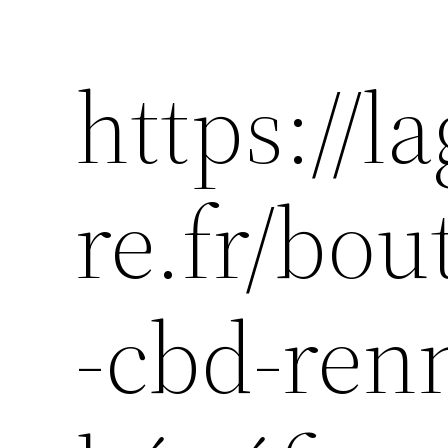
https://l
re.fr/bo
-cbd-renn