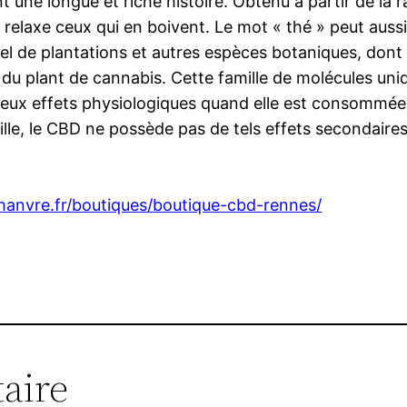
une longue et riche histoire. Obtenu à partir de la ra
 relaxe ceux qui en boivent. Le mot « thé » peut auss
el de plantations et autres espèces botaniques, dont
u plant de cannabis. Cette famille de molécules uniq
breux effets physiologiques quand elle est consommée
ille, le CBD ne possède pas de tels effets secondaires.
chanvre.fr/boutiques/boutique-cbd-rennes/
aire