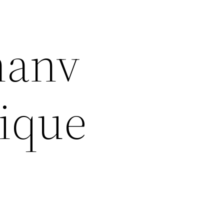
hanv
tique