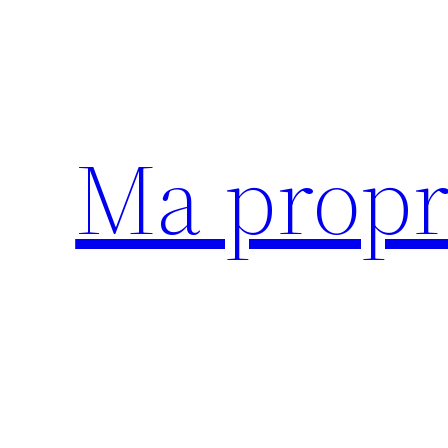
Aller
au
contenu
Ma propr