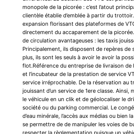
monopole de la picorée : c’est l’atout principa
clientèle établie d’emblée à partir du trotto
expansion florissant des plateformes de VTC.
directement du accaparement de la picorée. C
de circulation avantageuses : les taxis joui
Principalement, ils disposent de repères d
plus, ils sont les seuls à avoir le avoir la 
flot.Référence du entreprise de livraison de 
et l’incubateur de la prestation de service 
service irréprochable. De la réservation au t
jouissant d’un service de 1ere classe. Ainsi,
le véhicule en un clik et de géolocaliser le 
société ou du parking commercial. Le congés
d’eau minérale, l’accès aux médias ou bien la p
se permettre de de manipuler les voies de b
respecter la règlementation puisque un véhicu