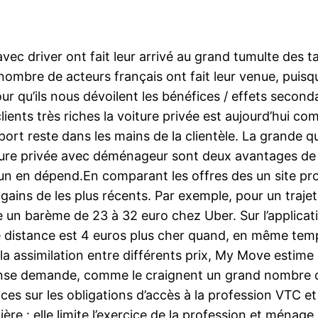
ec driver ont fait leur arrivé au grand tumulte des ta
 nombre de acteurs français ont fait leur venue, puis
r qu’ils nous dévoilent les bénéfices / effets seconda
lients très riches la voiture privée est aujourd’hui com
port reste dans les mains de la clientèle. La grande q
oiture privée avec déménageur sont deux avantages de 
hacun en dépend.En comparant les offres des un site p
gains de les plus récents. Par exemple, pour un trajet
n barème de 23 à 32 euro chez Uber. Sur l’application
e distance est 4 euros plus cher quand, en même tem
r la assimilation entre différents prix, My Move estim
nse demande, comme le craignent un grand nombre de
s sur les obligations d’accès à la profession VTC e
ère : elle limite l’exercice de la profession et ménage 