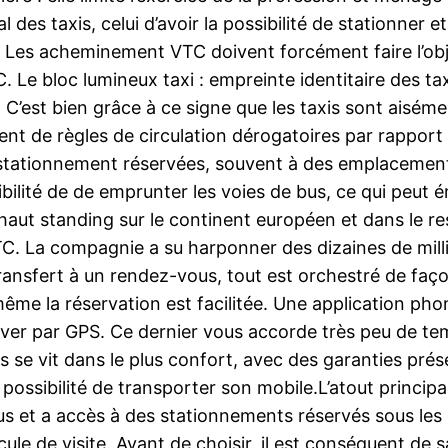
l des taxis, celui d’avoir la possibilité de stationner e
ir. Les acheminement VTC doivent forcément faire l’obje
 Le bloc lumineux taxi : empreinte identitaire des tax
’est bien grâce à ce signe que les taxis sont aisémen
ssent de règles de circulation dérogatoires par rappo
e stationnement réservées, souvent à des emplacement
possibilité de de emprunter les voies de bus, ce qui pe
haut standing sur le continent européen et dans le rest
VTC. La compagnie a su harponner des dizaines de mill
ransfert à un rendez-vous, tout est orchestré de façon
 même la réservation est facilitée. Une application ph
driver par GPS. Ce dernier vous accorde très peu de tem
 se vit dans le plus confort, avec des garanties pré
ossibilité de transporter son mobile.L’atout principal d
us et a accès à des stationnements réservés sous les 
le de visite. Avant de choisir, il est conséquent de s