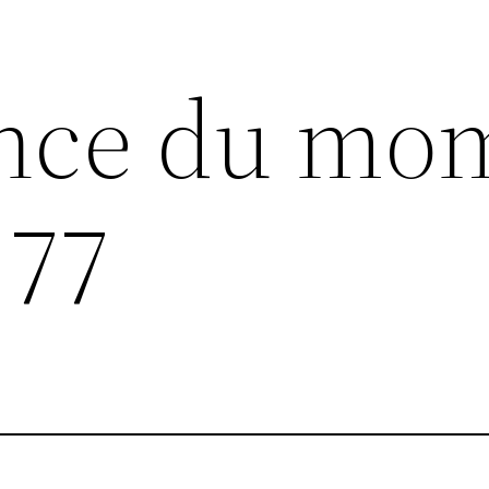
ance du mo
 77