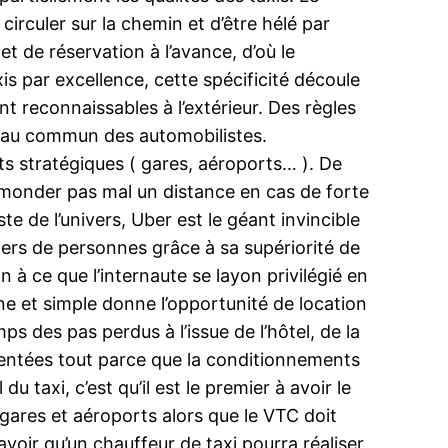
t circuler sur la chemin et d’être hélé par
t de réservation à l’avance, d’où le
is par excellence, cette spécificité découle
t reconnaissables à l’extérieur. Des règles
rt au commun des automobilistes.
s stratégiques ( gares, aéroports… ). De
ut émonder pas mal un distance en cas de forte
e de l’univers, Uber est le géant invincible
iers de personnes grâce à sa supériorité de
 à ce que l’internaute se layon privilégié en
one et simple donne l’opportunité de location
ps des pas perdus à l’issue de l’hôtel, de la
sentées tout parce que la conditionnements
u taxi, c’est qu’il est le premier à avoir le
gares et aéroports alors que le VTC doit
avoir qu’un chauffeur de taxi pourra réaliser