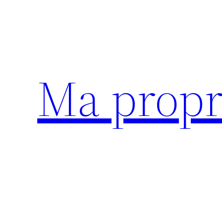
Aller
au
contenu
Ma propr