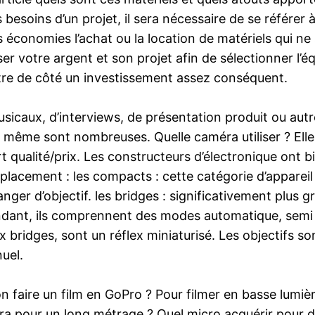
 besoins d’un projet, il sera nécessaire de se référer
es économies l’achat ou la location de matériels qui n
iser votre argent et son projet afin de sélectionner l
ettre de côté un investissement assez conséquent.
icaux, d’interviews, de présentation produit ou autres
ême sont nombreuses. Quelle caméra utiliser ? Elle 
t qualité/prix. Les constructeurs d’électronique ont
placement : les compacts : cette catégorie d’apparei
hanger d’objectif. les bridges : significativement plus
ndant, ils comprennent des modes automatique, semi a
x bridges, sont un réflex miniaturisé. Les objectifs 
uel.
n faire un film en GoPro ? Pour filmer en basse lumière 
ra pour un long métrage ? Quel micro acquérir pour d