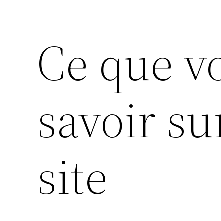
Ce que v
savoir su
site