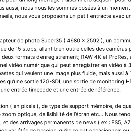
ous aussi, nous nous les sommes posées à un moment 
seils, nous vous proposons un petit entracte avec un
 capteur de photo Super35 ( 4680 x 2592 ), un commut
ue de 15 stops, allant bien outre celles des caméras 
 deux formats d’enregistrement; RAW 4K et ProRes, et
nnel vidéo numérique qui peut enregistrer en vidéo à
astes qui veulent une image plus fluide, mais aussi à 
es qu’une sortie 12G-SDI, une sortie de monitoring 
une entrée timecode et une entrée de référence.
tion ( en pixels ), de type de support mémoire, de qua
oom optique, de lisibilité de l’écran etc… Nous tenons
 et des arrivages permanents de news ( ex : FS5, A7S 
s variétés de besoins, qu’ils soient occasionnels ou