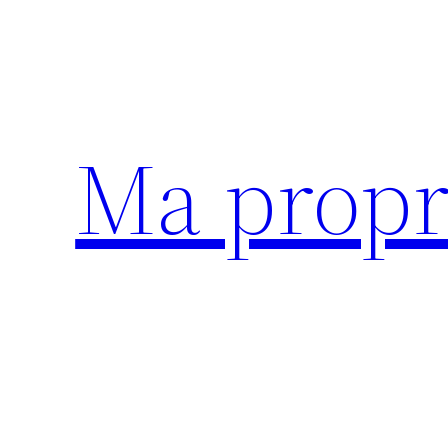
Aller
au
contenu
Ma propr