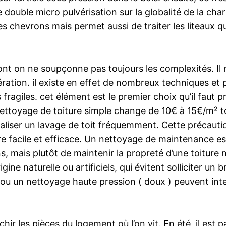
double micro pulvérisation sur la globalité de la charp
s chevrons mais permet aussi de traiter les liteaux qu
nt on ne soupçonne pas toujours les complexités. Il ne
ation. il existe en effet de nombreux techniques et pr
ragiles. cet élément est le premier choix qu’il faut 
n nettoyage de toiture simple change de 10€ à 15€/m
aliser un lavage de toit fréquemment. Cette précauti
tre facile et efficace. Un nettoyage de maintenance es
, mais plutôt de maintenir la propreté d’une toiture 
ine naturelle ou artificiels, qui évitent solliciter un 
 ou un nettoyage haute pression ( doux ) peuvent inte
chir les pièces du logement où l’on vit. En été, il est