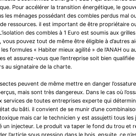
ue. Pour accélérer la transition énergétique, le gou
us les ménages possédant des combles perdus mal ou n
de ressources. il est important de être propriétaire o
 L’isolation des combles à 1 Euro est soumis aux grill
e, vous pouvez tout de même être éligible à d’autres a
s formules « Habiter mieux agilité » de l’ANAH ou aus
 et assurez-vous que l’entreprise soit bien qualifiée 
s au signataire de la charte.
insectes peuvent de même mettre en danger l’ossature
çus, mais sont très dangereux. Dans le cas où l’ossat
x services de toutes entreprises experte qui détermin
tat du bâti. il convient de se munir d’une combinaiso
toxique mais car le technicien y est assujetti tous les j
é un injecteur. Le produit va taper le fond du trou et 
l’article sous pression dans le bois. ensuite, ce n’est 