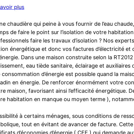
avoir plus
ne chaudière qui peine à vous fournir de l’eau chaude
 temps de faire le point sur l’isolation de votre habit
ofessionnels faire les travaux d’isolation ? Nos exper
on énergétique et donc vos factures d’électricité et
d’énergie. Dans une maison construite selon la RT201
ssement, eau tiède sanitaire, éclairage et auxiliaires d
 consommation d’énergie est possible quand la maison
 radin en énergie. De renforcer énormément votre conf
tre maison, favorisant ainsi l’efficacité énergétique. 
re habitation en manque ou moyen terme ), notamment
ssibilité à certains ménages, sous conditions de res
bolique, tout en évitant de avancer de facture. Cette
tificats d’économies d’énergie ( CEE ) qui demande aux