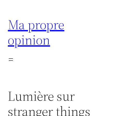
Aller
au
Ma propre
contenu
opinion
Lumière sur
stranger things