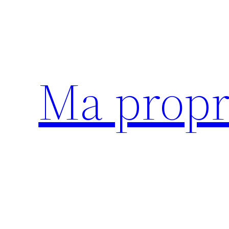
Aller
au
contenu
Ma propr