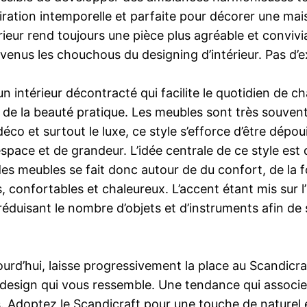
spiration intemporelle et parfaite pour décorer une ma
érieur rend toujours une pièce plus agréable et convivi
evenus les chouchous du designing d’intérieur. Pas d’
un intérieur décontracté qui facilite le quotidien de 
t de la beauté pratique. Les meubles sont très souven
 déco et surtout le luxe, ce style s’efforce d’être dépo
espace et de grandeur. L’idée centrale de ce style est 
des meubles se fait donc autour de du confort, de la f
 confortables et chaleureux. L’accent étant mis sur l
en réduisant le nombre d’objets et d’instruments afin d
urd’hui, laisse progressivement la place au Scandicraf
 design qui vous ressemble. Une tendance qui associe 
. Adoptez le Scandicraft pour une touche de naturel 