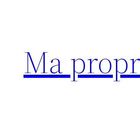
Aller
au
contenu
Ma propr