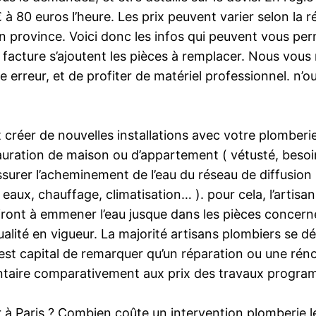
à 80 euros l’heure. Les prix peuvent varier selon la r
en province. Voici donc les infos qui peuvent vous per
te facture s’ajoutent les pièces à remplacer. Nous vo
e erreur, et de profiter de matériel professionnel. n’ou
 créer de nouvelles installations avec votre plomber
tauration de maison ou d’appartement ( vétusté, bes
surer l’acheminement de l’eau du réseau de diffusion 
s eaux, chauffage, climatisation… ). pour cela, l’arti
iront à emmener l’eau jusque dans les pièces concernées
alité en vigueur. La majorité artisans plombiers se d
l est capital de remarquer qu’un réparation ou une ré
ntaire comparativement aux prix des travaux progr
er à Paris ? Combien coûte un intervention plomberie l