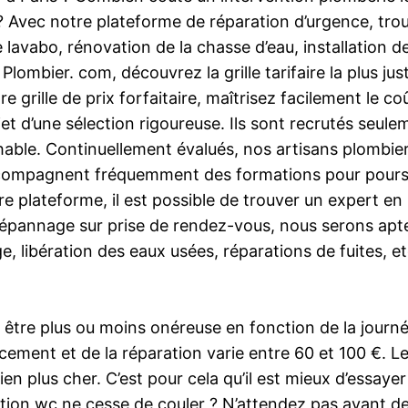
 ? Avec notre plateforme de réparation d’urgence, tr
e lavabo, rénovation de la chasse d’eau, installation d
lombier. com, découvrez la grille tarifaire la plus just
e grille de prix forfaitaire, maîtrisez facilement le c
jet d’une sélection rigoureuse. Ils sont recrutés seule
le. Continuellement évalués, nos artisans plombiers 
 accompagnent fréquemment des formations pour poursu
plateforme, il est possible de trouver un expert en pl
dépannage sur prise de rendez-vous, nous serons apt
 libération des eaux usées, réparations de fuites, et
 être plus ou moins onéreuse en fonction de la journée
ment et de la réparation varie entre 60 et 100 €. Les
ien plus cher. C’est pour cela qu’il est mieux d’essa
lation wc ne cesse de couler ? N’attendez pas avant d