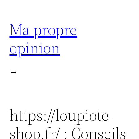
Aller
au
Ma propre
contenu
opinion
https://loupiote-
shop.fr/ : Conseils