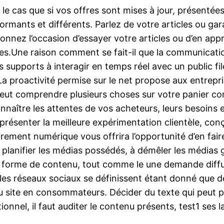
 le cas que si vos offres sont mises à jour, présenté
ormants et différents. Parlez de votre articles ou ga
donnez l’occasion d’essayer votre articles ou d’en ap
tes.Une raison comment se fait-il que la communicati
s supports à interagir en temps réel avec un public fil
 La proactivité permise sur le net propose aux entrepr
 peut comprendre plusieurs choses sur votre panier com
naître les attentes de vos acheteurs, leurs besoins e
enter la meilleure expérimentation clientèle, conçevo
evirement numérique vous offrira l’opportunité d’en fa
 planifier les médias possédés, à démêler les médias 
 forme de contenu, tout comme le une demande diffu
ur les réseaux sociaux se définissent étant donné que 
u site en consommateurs. Décider du texte qui peut pe
ionnel, il faut auditer le contenu présents, test1 ses 