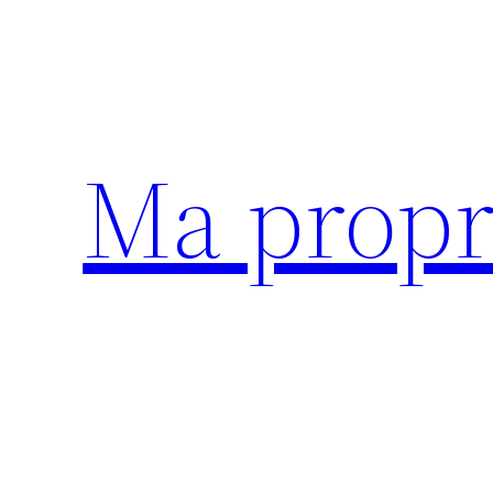
Aller
au
contenu
Ma propr