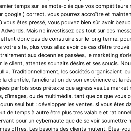
mier temps sur les mots-clés que vos compétiteurs n
 google ) correct, vous pourrez accroître et maintenir 
ù vous êtes pressé, vous pouvez bien sûr avoir beau
 Adwords. Mais ne investissez pas tout sur ces messa
ettent donc pas de construire sur le long terme. pour 
votre site, plus vous allez avoir de cas d’être trouvé
ntrairement aux décennies passées, le marketing s’orie
 le client, attentes souhaits désirs et ses soucis. No
ull ». Traditionnellement, les sociétés organisaient l
 la clientèle, l’amélioration de son expérience et la ré
jugées parfois sous prétexte que agressives.Le marketi
nus, d’images, ou de multimédia, tant que ce que vous
t qu’un seul but : développer les ventes. si vous êtes
peut de temps à autre être plus tres valable et ratio
énervant pour un cybernaute que de se voir soumettre
mes offres. Les besoins des clients mutent. Êtes-vo