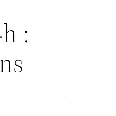
h :
ns