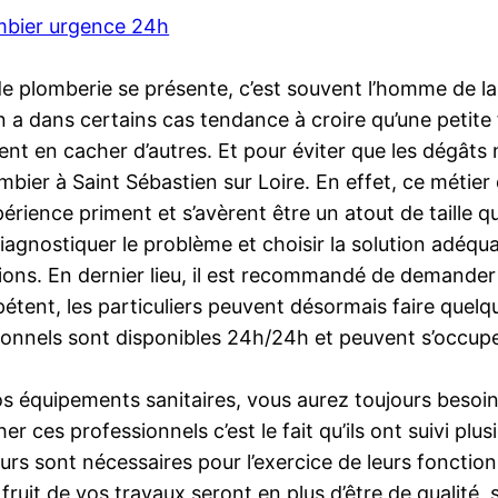
mbier urgence 24h
 plomberie se présente, c’est souvent l’homme de la ma
n a dans certains cas tendance à croire qu’une petite
ent en cacher d’autres. Et pour éviter que les dégâts n
mbier à Saint Sébastien sur Loire. En effet, ce méti
périence priment et s’avèrent être un atout de taille q
iagnostiquer le problème et choisir la solution adéqua
ns. En dernier lieu, il est recommandé de demander à 
étent, les particuliers peuvent désormais faire quelq
ionnels sont disponibles 24h/24h et peuvent s’occupe
os équipements sanitaires, vous aurez toujours beso
her ces professionnels c’est le fait qu’ils ont suivi pl
urs sont nécessaires pour l’exercice de leurs fonctio
e fruit de vos travaux seront en plus d’être de qualité,