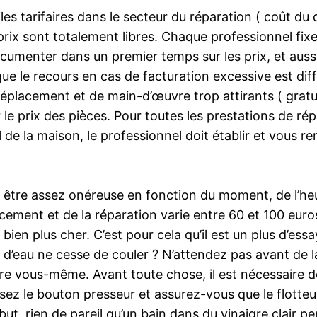
iles tarifaires dans le secteur du réparation ( coût d
s prix sont totalement libres. Chaque professionnel fi
documenter dans un premier temps sur les prix, et auss
que le recours en cas de facturation excessive est dif
éplacement et de main-d’œuvre trop attirants ( gratuit
r le prix des pièces. Pour toutes les prestations de r
 de la maison, le professionnel doit établir et vous rem
t être assez onéreuse en fonction du moment, de l’he
ment et de la réparation varie entre 60 et 100 euros.
bien plus cher. C’est pour cela qu’il est un plus d’e
 d’eau ne cesse de couler ? N’attendez pas avant de la
ire vous-même. Avant toute chose, il est nécessaire d
vissez le bouton presseur et assurez-vous que le flot
but, rien de pareil qu’un bain dans du vinaigre clair pe