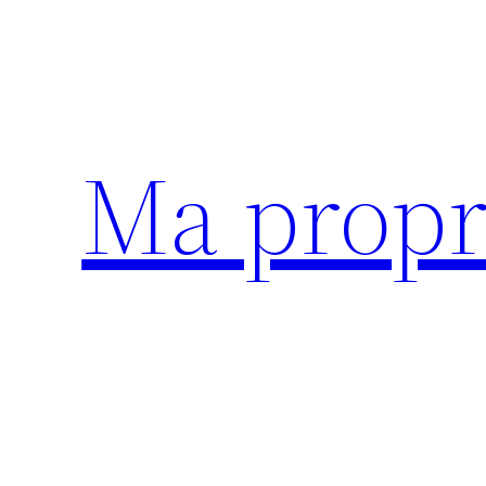
Aller
au
contenu
Ma propr