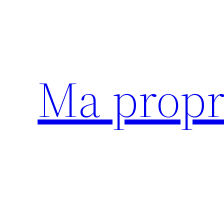
Aller
au
contenu
Ma propr