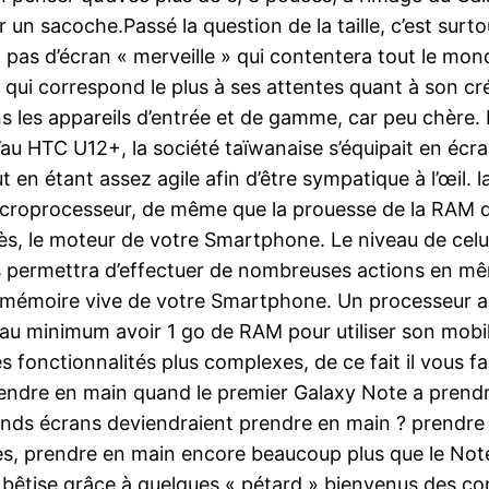
un sacoche.Passé la question de la taille, c’est surto
en a pas d’écran « merveille » qui contentera tout le m
i qui correspond le plus à ses attentes quant à son cré
ns les appareils d’entrée et de gamme, car peu chère.
’au HTC U12+, la société taïwanaise s’équipait en éc
 en étant assez agile afin d’être sympatique à l’œil. 
microprocesseur, de même que la prouesse de la RAM
ès, le moteur de votre Smartphone. Le niveau de celui
 permettra d’effectuer de nombreuses actions en mê
 mémoire vive de votre Smartphone. Un processeur ain
ut au minimum avoir 1 go de RAM pour utiliser son mobi
 des fonctionnalités plus complexes, de ce fait il vou
endre en main quand le premier Galaxy Note a prend
rands écrans deviendraient prendre en main ? prendr
es, prendre en main encore beaucoup plus que le Note
n bêtise grâce à quelques « pétard » bienvenus des c