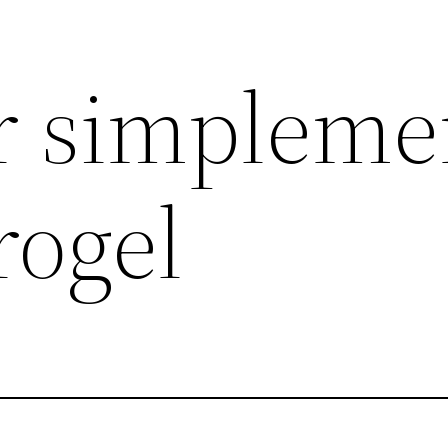
r simpleme
rogel