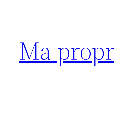
Aller
au
contenu
Ma propr