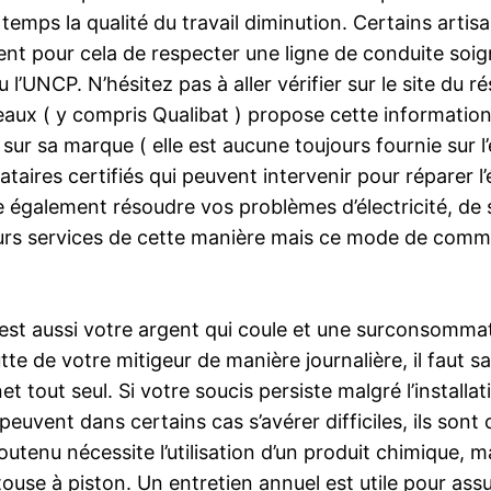
emps la qualité du travail diminution. Certains artis
oivent pour cela de respecter une ligne de conduite so
 l’UNCP. N’hésitez pas à aller vérifier sur le site du r
aux ( y compris Qualibat ) propose cette information 
ur sa marque ( elle est aucune toujours fournie sur l’
ires certifiés qui peuvent intervenir pour réparer l’
 également résoudre vos problèmes d’électricité, de s
urs services de cette manière mais ce mode de commun
’est aussi votre argent qui coule et une surconsomma
te de votre mitigeur de manière journalière, il faut sa
et tout seul. Si votre soucis persiste malgré l’install
uvent dans certains cas s’avérer difficiles, ils sont 
tenu nécessite l’utilisation d’un produit chimique, mai
touse à piston. Un entretien annuel est utile pour ass