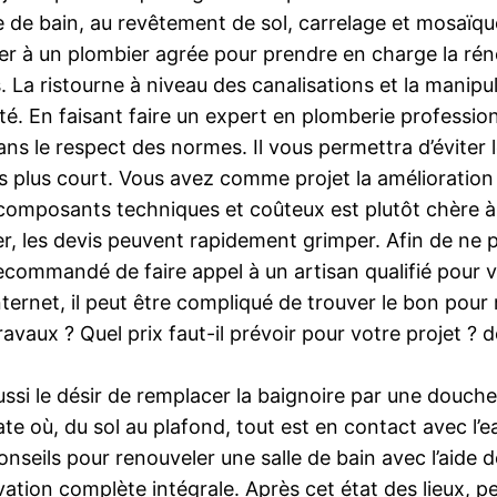
e de bain, au revêtement de sol, carrelage et mosaïqu
der à un plombier agrée pour prendre en charge la r
s. La ristourne à niveau des canalisations et la manip
ité. En faisant faire un expert en plomberie professio
dans le respect des normes. Il vous permettra d’éviter 
 plus court. Vous avez comme projet la amélioration 
composants techniques et coûteux est plutôt chère à ré
ier, les devis peuvent rapidement grimper. Afin de ne 
 recommandé de faire appel à un artisan qualifié pour 
ernet, il peut être compliqué de trouver le bon pour 
avaux ? Quel prix faut-il prévoir pour votre projet ? d
ussi le désir de remplacer la baignoire par une douche 
ate où, du sol au plafond, tout est en contact avec l’
nseils pour renouveler une salle de bain avec l’aide de
vation complète intégrale. Après cet état des lieux,